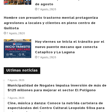
de agosto
compuesto por los estudiantes Jaime Carvajal,
7 Agosto, 2026
Valentina Ayala, Cecyl Barraza y Pablo More, junto
Hombre con presunto trastorno mental protagoniza
a su profesor Luis Luke. A su vez, los colegios
agresiones a locales y clientes en pleno centro de
participantes fueron la Escuela Industrial Ernesto
Quillota
Bertelsen Temple, Liceo Técnico Manheim, Liceo
7 Agosto, 2026
Técnico Profesional Pedro Aguirre Cerda, Liceo
Hoy viernes se inicia el tránsito por el
José Cortés Brown, Liceo Oscar Corona Barahona,
nuevo puente mecano que conecta
Escuela Industrial San Antonio, Liceo Bicentenario
Catapilco y La Laguna
7 Agosto, 2026
Industrial de San Felipe y Colegio Don Orione.
Ultimas noticias
7 Agosto, 2026
Municipalidad de Nogales impulsa inversión de más de
$125 millones para mejorar el sector El Polígono
7 Agosto, 2026
Cine, música y danza: Conoce la nutrida cartelera de
espectáculos del Centro Cultural Leopoldo Silva para