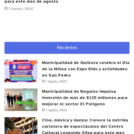
para este mes de agosto
objeto magnético desde el punto A de la misión a
7 Agosto, 2026
un punto B de descarga. Para ello se construyó una
maqueta que simuló terrenos y obstáculos del
planeta Marte”.
Por su parte, el director del Departamento DIMA
Recientes
de la USM, Mario Salinas, indicó “quiero destacar
la importancia de inspirar a la juventud en estas
Municipalidad de Quillota celebra el Día
áreas de vanguardia que tienen un papel crítico en
de la Niñez con Expo Kids y actividades
en San Pedro
el desarrollo del país y la sociedad en general.
7 Agosto, 2026
Actividades como estas pretenden fomentar el
Municipalidad de Nogales impulsa
acercamiento con colegios y liceos, propiciando y
inversión de más de $125 millones para
fortaleciendo la vinculación con el quehacer
mejorar el sector El Polígono
departamental”.
7 Agosto, 2026
Cine, música y danza: Conoce la nutrida
El ganador del “Desafío Tecnológico DIMA 2023”
cartelera de espectáculos del Centro
fue el equipo del Liceo Técnico Manheim,
Cultural Leopoldo Silva para este mes