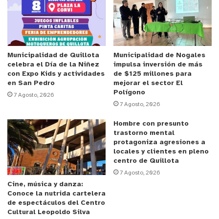
Un aspecto destacado de este desafío fue la
inclusión de, al menos, una mujer en cada equipo,
promoviendo la diversidad de género en el ámbito
tecnológico. Los participantes demostraron un
nivel sobresaliente de ingenio y creatividad, lo que
Municipalidad de Quillota
Municipalidad de Nogales
celebra el Día de la Niñez
impulsa inversión de más
planteó un verdadero desafío para el jurado,
con Expo Kids y actividades
de $125 millones para
compuesto por María Eugenia Alvarado, experta en
en San Pedro
mejorar el sector El
Polígono
sistemas satelitales, y los profesores Carlos
7 Agosto, 2026
7 Agosto, 2026
Antillanca y Reinaldo Espinoza.
Hombre con presunto
Fomentar la ciencia
trastorno mental
protagoniza agresiones a
locales y clientes en pleno
Diego Romero del Departamento DIMA y uno de los
centro de Quillota
organizadores explicó que el desafío consistía en
7 Agosto, 2026
Cine, música y danza:
diseñar y construir un prototipo de vehículo no
Conoce la nutrida cartelera
tripulado, tipo Rover, “que debía cumplir la misión
de espectáculos del Centro
de explorar un planeta en el espacio y llevar un
Cultural Leopoldo Silva