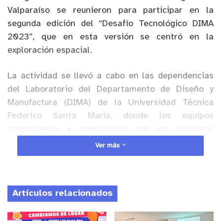
Valparaíso se reunieron para participar en la
segunda edición del “Desafío Tecnológico DIMA
2023”, que en esta versión se centró en la
exploración espacial.
La actividad se llevó a cabo en las dependencias
del Laboratorio del Departamento de Diseño y
Manufactura (DIMA) de la Universidad Técnica
Federico Santa María, donde los equipos
construyeron y compitieron con sus vehículos
utilizando distintos materiales entregados por la
Ver más
organización, además de kits Arduino para el
control inalámbrico del vehículo mediante
aplicaciones móviles.
Artículos relacionados
Anuncio Patrocinado