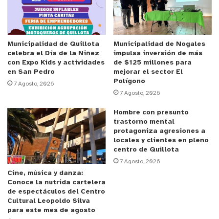
El primer tiempo, comenzó con una intensa presión
de la escuadra nacional frente a los brasileños,
quienes tomaron el control del partido la mayor
parte de la primera mitad.
Municipalidad de Quillota
Municipalidad de Nogales
celebra el Día de la Niñez
impulsa inversión de más
con Expo Kids y actividades
de $125 millones para
Sin embargo, en un encuentro igualado y con
en San Pedro
mejorar el sector El
mucho roce, Damián Pizarro tuvo una oportunidad
Polígono
7 Agosto, 2026
7 Agosto, 2026
clara que se desvió al travesaño, pero, al minuto
42, tras un gran desborde elaborado por la banda,
Hombre con presunto
asistió a Maximiliano Guerrero para abrir el
trastorno mental
protagoniza agresiones a
marcador en los minutos finales del primer tiempo.
locales y clientes en pleno
centro de Quillota
En la segunda mitad, las dos selecciones tuvieron
7 Agosto, 2026
las chances para marcar. Ronald Cardozo empató
Cine, música y danza:
Conoce la nutrida cartelera
el encuentro para los brasileños luego de un tiro
de espectáculos del Centro
de esquina y tres cabezazos en el área al minuto
Cultural Leopoldo Silva
para este mes de agosto
84.