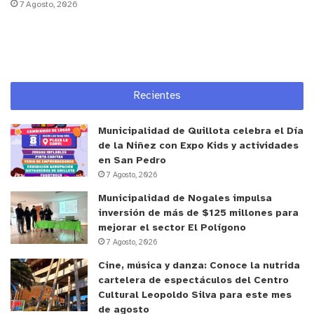
7 Agosto, 2026
Sin hacerse mucho daño en el tiempo extra, y
yéndonos a la tanda de penales a partir de los 12
pasos. Brasil se quedó con el oro imponiéndose 4-
2 en los penales, mientras que Chile se quedó con
Recientes
la de plata.
Municipalidad de Quillota celebra el Día
de la Niñez con Expo Kids y actividades
en San Pedro
7 Agosto, 2026
Municipalidad de Nogales impulsa
inversión de más de $125 millones para
mejorar el sector El Polígono
7 Agosto, 2026
Cine, música y danza: Conoce la nutrida
cartelera de espectáculos del Centro
Cultural Leopoldo Silva para este mes
de agosto