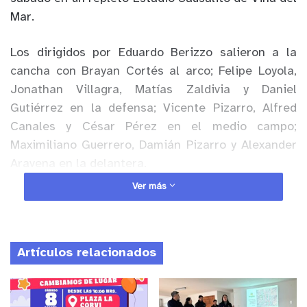
Mar.
Los dirigidos por Eduardo Berizzo salieron a la
cancha con Brayan Cortés al arco; Felipe Loyola,
Jonathan Villagra, Matías Zaldivia y Daniel
Gutiérrez en la defensa; Vicente Pizarro, Alfred
Canales y César Pérez en el medio campo;
Maximiliano Guerrero, Damián Pizarro y Alexander
Aravena en la delantera.
Ver más
Anuncio Patrocinado
Mientras que los brasileños contaron con Mycael;
Miranda, Arthur, Michel Patryck, Gabriel Pirani;
Artículos relacionados
Matheus Dias, Matheus Nascimento, Marquinhos;
Biro e Igor Jesús.