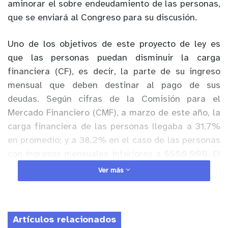
aminorar el sobre endeudamiento de las personas,
que se enviará al Congreso para su discusión.
Uno de los objetivos de este proyecto de ley es
que las personas puedan disminuir la carga
financiera (CF), es decir, la parte de su ingreso
mensual que deben destinar al pago de sus
deudas. Según cifras de la Comisión para el
Mercado Financiero (CMF), a marzo de este año, la
carga financiera de las personas llegaba a 31,7%
en p
r
o
m
e
d
io; y a
38
,
2
% en el
cas
o
d
e
l
a
s
p
e
r
s
on
a
s
c
on i
ng
r
e
s
o
s me
n
s
u
al
e
s i
n
f
e
r
i
o
r
es a
$
500
.
00
0
.
E
l
e
sc
e
na
r
i
o era aún más crítico si se remitía a las
Ver más
personas sobreendeudadas, quienes registraban
una carga financiera promedio de 66,4%; número
que subía a 76,7% en el caso de aquellos con
Artículos relacionados
menos de $500.000 de ingreso mensual.