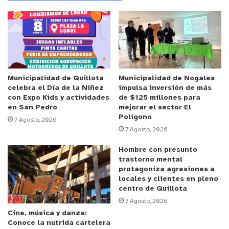
Anuncio Patrocinado
Con
esos
antecedentes
el
Gobierno
busca
ayudar
a
que
las
familias
de clase media puedan refinanciar
su deuda a través de este nuevo programa.
Municipalidad de Quillota
Municipalidad de Nogales
celebra el Día de la Niñez
impulsa inversión de más
Programa
de
Garantías
de
Apoyo
al
con Expo Kids y actividades
de $125 millones para
Sobrendeudamiento
en San Pedro
mejorar el sector El
Polígono
7 Agosto, 2026
7 Agosto, 2026
Se crea el Programa de Garantías de Apoyo al
Sobrendeudamiento, que busca que las
Hombre con presunto
instituciones financieras puedan refinanciar la
trastorno mental
protagoniza agresiones a
deuda de las personas que posean un alto nivel de
locales y clientes en pleno
endeudamiento, medido como relación deuda a
centro de Quillota
ingreso. Se espera que, dada la garantía estatal,
7 Agosto, 2026
Cine, música y danza:
las condiciones de pago de las deudas
Conoce la nutrida cartelera