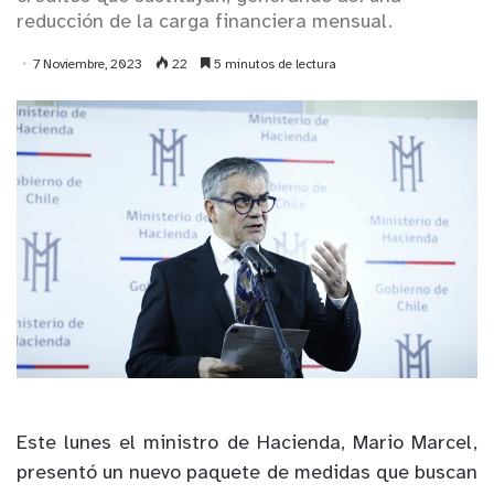
reducción de la carga financiera mensual.
7 Noviembre, 2023
22
5 minutos de lectura
Es
t
e
l
u
n
es el m
i
ni
s
t
r
o
d
e
H
a
c
i
e
n
d
a
,
M
a
r
io
Ma
r
c
el
,
p
r
e
s
e
nt
ó
u
n
n
uevo paquete de medidas que buscan