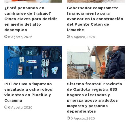
actos, es por ello que invitamos a la comunidad a
realizar las denuncias respectivas en forma
¿Está pensando en
Gobernador compromete
cambiarse de trabajo?
financiamiento para
presencial o a través de comisaría virtual”,
Cinco claves para decidir
avanzar en la construcción
enfatizó el Oficial.
en medio del alto
del Puente Colón de
desempleo
Limache
6 Agosto, 2026
6 Agosto, 2026
El imputado pasará a control de detención en el
tribunal correspondiente durante esta jornada.
PDI detuvo a imputado
Sistema frontal: Provincia
vinculado a ocho robos
de Quillota registra 833
violentos en Placilla y
hogares afectados y
Curauma
prioriza apoyo a adultos
mayores y personas
6 Agosto, 2026
dependientes
6 Agosto, 2026