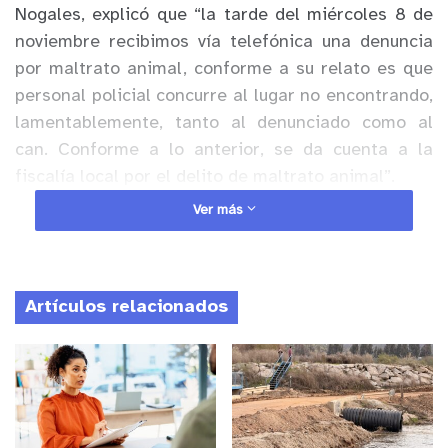
Nogales, explicó que “la tarde del miércoles 8 de
noviembre recibimos vía telefónica una denuncia
por maltrato animal, conforme a su relato es que
personal policial concurre al lugar no encontrando,
lamentablemente, tanto al denunciado como al
can. Conforme a lo anterior, se da cuenta a la
fiscalía local por el delito de maltrato animal”.
Ver más
Anuncio Patrocinado
Es así, que Carabineros de la SIP de la 7ma.
Comisaría La Calera comienza las diligencias para
Artículos relacionados
dar con el paradero del presunto autor de este
delito, siendo ubicado y detenido en horas de esta
noche en la comuna de La Calera.
“Como Carabineros condenamos este tipo de