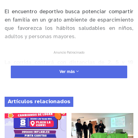
El encuentro deportivo busca potenciar compartir
en familia en un grato ambiente de esparcimiento
que favorezca l
os
hábitos saludables en niños,
adultos y personas mayores.
Anuncio Patrocinado
La corrida contará con distancias de 2, 5 y 10
kilómetros, teniendo como punto de partida el
Ver más
recinto deportivo en dirección a calle Alonso
Zumaeta. Cada tramo estará debidamente
señalizado para los participantes.
Artículos relacionados
Las inscripciones estarán abiertas hasta este
viernes 10 de noviembre a las 11:59 de la mañana a
través del sitio web
www.lacalera.cl
. Cada corredor
recibirá su kit de participación y medalla de