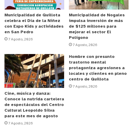
finalista.
Municipalidad de Quillota
Municipalidad de Nogales
celebra el Día de la Niñez
impulsa inversión de más
con Expo Kids y actividades
de $125 millones para
en San Pedro
mejorar el sector El
Polígono
7 Agosto, 2026
7 Agosto, 2026
Hombre con presunto
trastorno mental
protagoniza agresiones a
locales y clientes en pleno
centro de Quillota
7 Agosto, 2026
Cine, música y danza:
y tú, ¿qué opinas?
Conoce la nutrida cartelera
de espectáculos del Centro
Cultural Leopoldo Silva
para este mes de agosto
7 Agosto, 2026