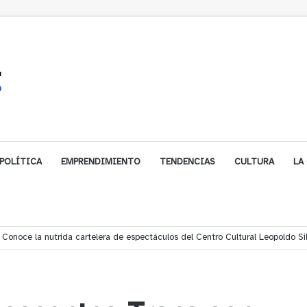
POLÍTICA
EMPRENDIMIENTO
TENDENCIAS
CULTURA
LA
rastorno mental protagoniza agresiones a locales y clientes en pleno centro 