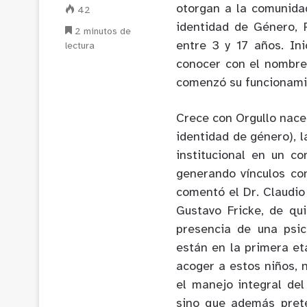
otorgan a la comunida
42
identidad de Género, P
2 minutos de
entre 3 y 17 años. In
lectura
conocer con el nombr
comenzó su funcionamie
Crece con Orgullo nace 
identidad de género),
institucional en un co
generando vínculos con
comentó el Dr. Claudio 
Gustavo Fricke, de qu
presencia de una psic
están en la primera e
acoger a estos niños, 
el manejo integral de
sino que además prete