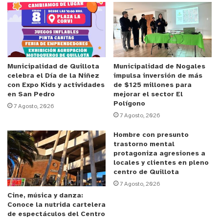
vecinos están felices de haber conseguido este
proyecto, así que agradecer a Sopraval y Fundación
La Semilla por esta iniciativa que ayuda mucho a la
comunidad, porque esto sirve a todas las
organizaciones”, concluyó.
Municipalidad de Quillota
Municipalidad de Nogales
celebra el Día de la Niñez
impulsa inversión de más
con Expo Kids y actividades
de $125 millones para
Anuncio Patrocinado
en San Pedro
mejorar el sector El
Polígono
Por medio del proyecto, el sector actualmente
7 Agosto, 2026
7 Agosto, 2026
cuenta con su sistema de cámaras de vigilancia y
que ha favorecido la obtención de la anhelada
Hombre con presunto
trastorno mental
sensación de seguridad para los residentes de la
protagoniza agresiones a
villa.
locales y clientes en pleno
centro de Quillota
Jaime Edwards, subgerente de Asuntos
7 Agosto, 2026
Cine, música y danza:
Corporativos de Sopraval, destacó el trabajo que
Conoce la nutrida cartelera
realiza la empresa a nivel comunitario, “Estar en
de espectáculos del Centro