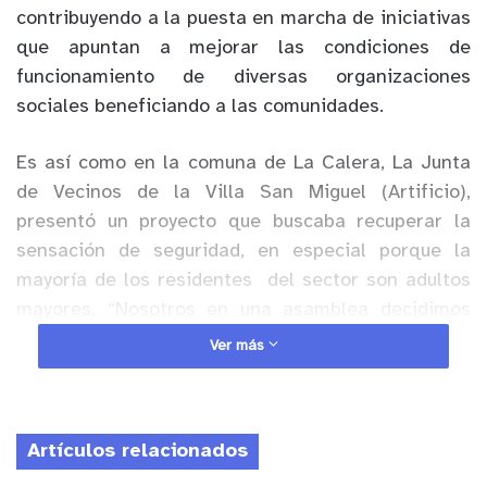
contribuyendo a la puesta en marcha de iniciativas
que apuntan a mejorar las condiciones de
funcionamiento de diversas organizaciones
sociales beneficiando a las comunidades.
Es así como en la comuna de La Calera, La Junta
de Vecinos de la Villa San Miguel (Artificio),
presentó un proyecto que buscaba recuperar la
sensación de seguridad, en especial porque la
mayoría de los residentes
del sector son adultos
mayores, “Nosotros en una asamblea decidimos
colocar las cámaras porque es la manera de
Ver más
proteger un poquito a los vecinos, sabemos que
esto ayudará a que los delincuentes las vean y lo
piensen dos veces antes de entrar” Pascual
Artículos relacionados
Oyarzún, presidente de Junta de Vecinos Villa San
Miguel, agregó “Esto ha sido muy beneficioso y los