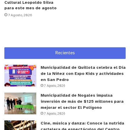
Cultural Leopoldo Silva
los territorios nos permite tener una visión más
para este mes de agosto
amplia de las necesidades que tienen las
7 Agosto, 2026
organizaciones territoriales y funcionales,
identificando oportunidades que nos permitan
contribuir con un granito de arena a la labor que
llevan a cabo los dirigentes sociales”, agregó “Es
así como a través de Fondo Vecino Sopraval
Recientes
cofinanciamos el desarrollo de proyectos que
benefician a organizaciones como también al
Municipalidad de Quillota celebra el Día
entorno cercano”, finalizó.
de la Niñez con Expo Kids y actividades
en San Pedro
7 Agosto, 2026
El trabajo desplegado a través del Fondo Vecino
Municipalidad de Nogales impulsa
Sopraval llega a ocho comunas de la región de
inversión de más de $125 millones para
Valparaíso: La Ligua, Nogales, La Calera, Hijuelas,
mejorar el sector El Polígono
Villa Alemana, Quilpué, Limache y Casablanca,
7 Agosto, 2026
apoyando proyectos que fomentan la educación, el
Cine, música y danza: Conoce la nutrida
desarrollo cultural, la seguridad, entre otros, que
cartelera de espectáculos del Centro