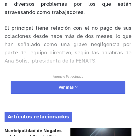
a diversos problemas por los que están
atravesando como trabajadores.
El principal tiene relación con el no pago de sus
colaciones desde hace más de dos meses, lo que
han señalado como una grave negligencia por
parte del equipo directivo, según las palabras de
Ana Solis, ptresidenta de la FENATS.
Anuncio Patrocinado
“Tenemos una molestia generalizada, llevamos dos
Ver más
meses sin alimentación y si lo llevamos a la
práctioca, para un técnico de 44 horas, sacar 4 mil
pesos `para su almuerzo es significativo, es una
Artículos relacionados
responsabilidad del equipo directivo, lo hemos
planteado y no ha ocurrido nada”, señaló
Municipalidad de Nogales
agregando que con esta manifestación busca que