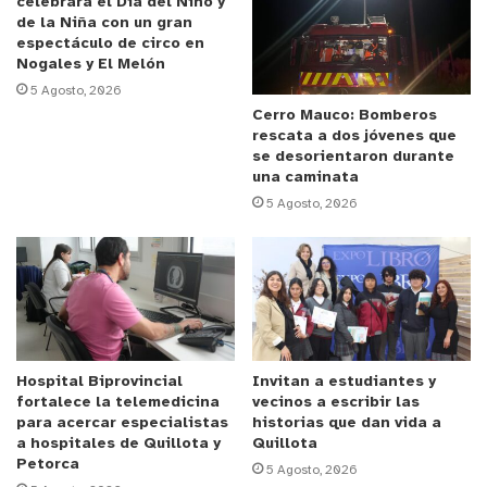
celebrará el Día del Niño y
de la Niña con un gran
se agilice.
espectáculo de circo en
Nogales y El Melón
La manifestación iició a las 8 de la mañana y está
5 Agosto, 2026
programada hasta las trece horas del mismo lunes
Cerro Mauco: Bomberos
rescata a dos jóvenes que
20 de noviembre.
se desorientaron durante
una caminata
5 Agosto, 2026
Hospital Biprovincial
Invitan a estudiantes y
fortalece la telemedicina
vecinos a escribir las
para acercar especialistas
historias que dan vida a
a hospitales de Quillota y
Quillota
Petorca
5 Agosto, 2026