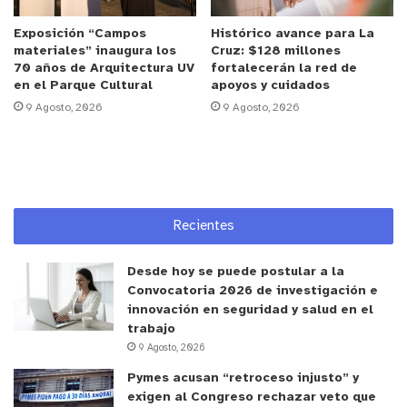
las 10:30 de la mañana, Enrique tuvo dos
Exposición “Campos
Histórico avance para La
entrevistas con los medios de comunicación,
materiales” inaugura los
Cruz: $128 millones
después de almuerzo estuvo presente en el gran
70 años de Arquitectura UV
fortalecerán la red de
en el Parque Cultural
apoyos y cuidados
recibimiento de la municipalidad. El joven
9 Agosto, 2026
9 Agosto, 2026
medallista de 22 años, llegó a su casa ubicada en
la floreada y tranquila Villa Los Aromos, donde
tomó asiento en su pequeña habitación ubicada en
el segundo piso.
Recientes
Enrique está cursando el quinto año de Estudios
Internacionales en el instituto interdisciplinario de
Desde hoy se puede postular a la
la Universidad de Chile. A sus 18 años, tuvo que
Convocatoria 2026 de investigación e
mudarse de Osorno a la Región Metropolitana por
innovación en seguridad y salud en el
trabajo
motivos universitarios y de entrenamiento
9 Agosto, 2026
profesional.
Pymes acusan “retroceso injusto” y
exigen al Congreso rechazar veto que
– ¿Cómo surgió tu gusto por el karate, por tu