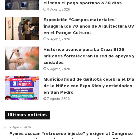
elimina el pago oportuno a 30 días
disciplina? Y más que nada ¿Quien te abrió las
9 Agosto, 2026
puertas o fuiste tú el que incursionó solo en ese
Exposición “Campos materiales”
mundo?
inaugura los 70 años de Arquitectura UV
en el Parque Cultural
– Yo comencé de chico, a los 6 años, y antes había
9 Agosto, 2026
probado hartos deportes. Había probado natación,
Histórico avance para La Cruz: $128
fútbol, basquetbol que aquí es fuerte en Osorno
millones fortalecerán la red de apoyos y
cuidados
pero tampoco era como un chico muy habilidoso y
9 Agosto, 2026
no me había terminado de gustar. Después llegué
Municipalidad de Quillota celebra el Día
por equis motivos al karate y a mi corta edad de 6
de la Niñez con Expo Kids y actividades
años dije ya, esto es lo que me gusta. Ahí quedé y
en San Pedro
después de tantos entrenamientos y esfuerzo vi que
7 Agosto, 2026
podía llegar a más.
Ultimas noticias
– Me imagino que ese camino ha sido super largo.
9 Agosto, 2026
Supongo que tuviste que sacrificar muchas cosas,
Pymes acusan “retroceso injusto” y exigen al Congreso