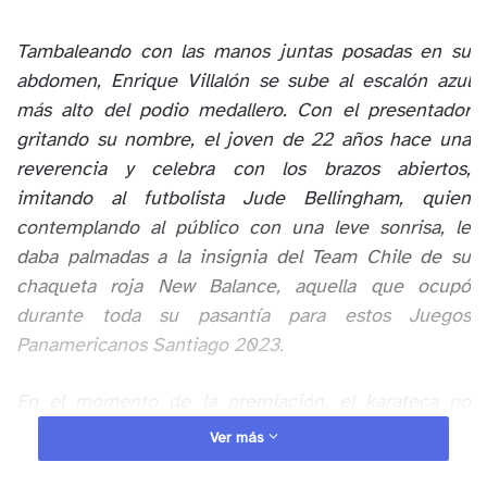
Tambaleando con las manos juntas posadas en su
abdomen, Enrique Villalón se sube al escalón azul
más alto del podio medallero. Con el presentador
gritando su nombre, el joven de 22 años hace una
reverencia y celebra con los brazos abiertos,
imitando al futbolista Jude Bellingham, quien
contemplando al público con una leve sonrisa, le
daba palmadas a la insignia del Team Chile de su
chaqueta roja New Balance, aquella que ocupó
durante toda su pasantía para estos Juegos
Panamericanos Santiago 2023.
En el momento de la premiación, el karateca no
apartó su mirada de la medalla de oro número 9 para
Ver más
Chile, aquella que logró ganar frente al cubano