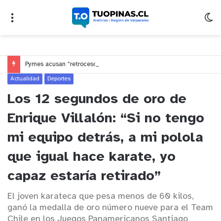
Pymes acusan “retroceso injusto” y exigen al Congreso rechazar veto que elimina el pago oportuno a 30 días
Actualidad
Deportes
Los 12 segundos de oro de
Enrique Villalón: “Si no tengo
mi equipo detrás, a mi polola
que igual hace karate, yo
capaz estaría retirado”
El joven karateca que pesa menos de 60 kilos,
ganó la medalla de oro número nueve para el Team
Chile en los Juegos Panamericanos Santiago