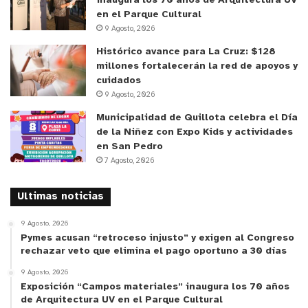
inaugura los 70 años de Arquitectura UV
Durante el evento, se presentaron los tres equipos
en el Parque Cultural
9 Agosto, 2026
finalistas: el Liceo Industrial Oscar Corona
Barahona de La Calera; el Colegio República de
Histórico avance para La Cruz: $128
millones fortalecerán la red de apoyos y
México de Valparaíso y al Liceo Juan Rusque Portal
cuidados
de Nogales, quienes expusieron sus proyectos ante
9 Agosto, 2026
una comisión evaluadora. Tras una emocionante
Municipalidad de Quillota celebra el Día
deliberación, se anunció que el equipo ganador
de la Niñez con Expo Kids y actividades
fueron los representantes del
Liceo Juan Rusque
en San Pedro
Portal de Nogales
, compuesto por la Docente,
7 Agosto, 2026
Daniela Ibaceta, los estudiantes del Liceo:
Ultimas noticias
Benjamín Castro Hinojosa y Matías Caro Figueroa,
además de los estudiantes de la PUCV Christian
9 Agosto, 2026
Salas Cantariño y Tomas Venegas Mancisidor.
Pymes acusan “retroceso injusto” y exigen al Congreso
rechazar veto que elimina el pago oportuno a 30 días
Para el
líder del equipo ganador Matías Caro
, “este
9 Agosto, 2026
Exposición “Campos materiales” inaugura los 70 años
proyecto, la verdad, me pareció bastante
de Arquitectura UV en el Parque Cultural