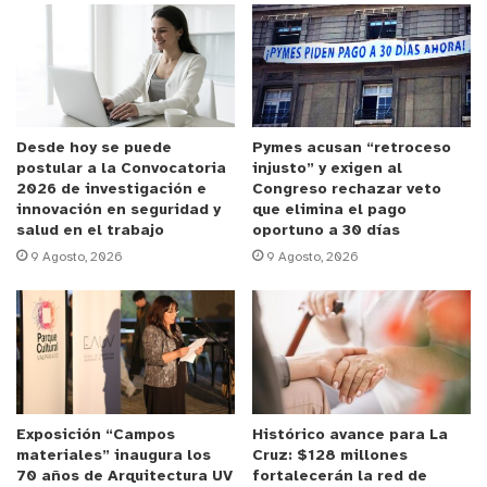
Soto, el Profesional de la Seremi de Energía, Pablo
Rodríguez Machuca, la Coordinadora regional de
Educación media HC y TP, Verónica Leyton, así
como docentes, estudiantes y familiares.
Desde hoy se puede
Pymes acusan “retroceso
postular a la Convocatoria
injusto” y exigen al
Anuncio Patrocinado
2026 de investigación e
Congreso rechazar veto
Para la
seremi de Energía, Arife Mansur
el
innovación en seguridad y
que elimina el pago
salud en el trabajo
oportuno a 30 días
concurso marca un precedente “Estamos
9 Agosto, 2026
9 Agosto, 2026
terminando nuestro concurso sobre Hidrógeno
Verde, que tiene por objeto incentivar las alianzas
que existen entre los colegios, la academia y
nosotros los servicios públicos. Estamos
contentos, ya que fueron 17 establecimientos los
que participaron de distintas comunas de la
Exposición “Campos
Histórico avance para La
región, lo que habla de una descentralización. Por
materiales” inaugura los
Cruz: $128 millones
lo tanto, queremos continuar con esta iniciativa
70 años de Arquitectura UV
fortalecerán la red de