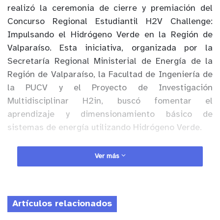
realizó la ceremonia de cierre y premiación del
Concurso Regional Estudiantil H2V Challenge:
Impulsando el Hidrógeno Verde en la Región de
Valparaíso. Esta iniciativa, organizada por la
Secretaría Regional Ministerial de Energía de la
Región de Valparaíso, la Facultad de Ingeniería de
la PUCV y el Proyecto de Investigación
Multidisciplinar H2in, buscó fomentar el
aprendizaje y dimensionamiento básico de
sistemas de energía utilizando Hidrógeno Verde.
La ceremonia contó con la presencia destacada
Ver más
del secretario de la Facultad de Ingeniería de la
PUCV, Luis López, la Seremi de Energía, Arife
Mansur Acevedo, la Seremi de Educación, Romina
Artículos relacionados
Maragaño Schmidt, el Director Subrogante del
Proyecto H2in y Docente PUCV, Angel Rodríguez