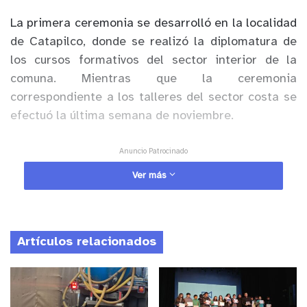
La primera ceremonia se desarrolló en la localidad
de Catapilco, donde se realizó la diplomatura de
los cursos formativos del sector interior de la
comuna. Mientras que la ceremonia
correspondiente a los talleres del sector costa se
efectuó la última semana de noviembre.
Anuncio Patrocinado
En esta última ceremonia se certificó a los
Ver más
alumnos de los talleres de; grabado en xilografía,
capacidades diferentes, manicure, peluquería,
cosmetología y maquillaje. Junto a los talleres de,
Artículos relacionados
tejiendo y bordando arte, diseño y confección,
artes decorativas, tapicería brasilera y tejido,
manualidades, cocinando ando, repostería y
gastronomía y el taller financiera y legislación