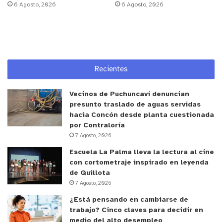
6 Agosto, 2026
6 Agosto, 2026
como municipio somos un referente a nivel
nacional por la cantidad de talleres per cápita que
entregamos a los vecinos. Estamos muy contentos
de compartir con cada uno de los alumnos que
participaron de los talleres 2023”, explicó.
Recientes
Vecinos de Puchuncaví denuncian
presunto traslado de aguas servidas
hacia Concón desde planta cuestionada
por Contraloría
7 Agosto, 2026
Escuela La Palma lleva la lectura al cine
con cortometraje inspirado en leyenda
de Quillota
7 Agosto, 2026
¿Está pensando en cambiarse de
trabajo? Cinco claves para decidir en
medio del alto desempleo