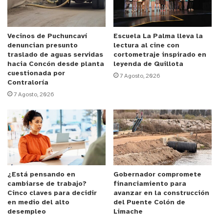
laboral.
SOBRE LOS TALLERES MUNICIPALES
Vecinos de Puchuncaví
Escuela La Palma lleva la
denuncian presunto
lectura al cine con
traslado de aguas servidas
cortometraje inspirado en
El municipio de Zapallar a través de su Dirección
hacia Concón desde planta
leyenda de Quillota
de Desarrollo Comunitario. Imparten 60 talleres,
cuestionada por
7 Agosto, 2026
Contraloría
de los cuales 35 talleres son impartidos en
7 Agosto, 2026
localidades de Catapilco, La Hacienda, El
Blanquillo y juntas de vecinos del sector interior de
la comuna. Mientas que localidades del sector
costero como La Laguna, Cachagua y Zapallar
corresponde a un total de 25 talleres.
¿Está pensando en
Gobernador compromete
El alcalde Gustavo Alessandri en la ceremonia
cambiarse de trabajo?
financiamiento para
final de entrega de diplomas manifestó que,
Cinco claves para decidir
avanzar en la construcción
en medio del alto
del Puente Colón de
“reafirmamos nuestro compromiso con nuestros
desempleo
Limache
vecinos y vecinas, potenciando sus habilidades,