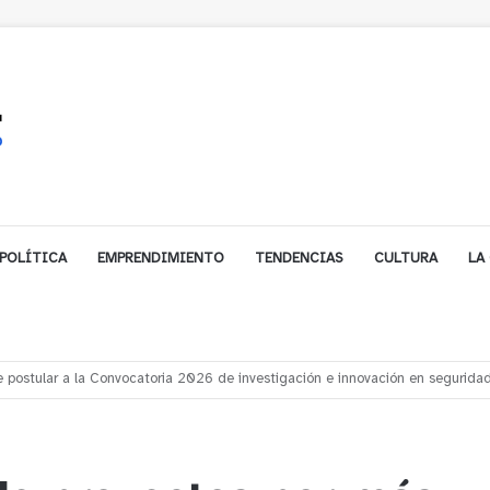
POLÍTICA
EMPRENDIMIENTO
TENDENCIAS
CULTURA
LA
ceso injusto” y exigen al Congreso rechazar veto que elimina el pago oportu