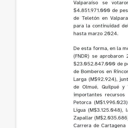
Valparaíso se votaro
$4.851.971.000 de peso
de Teletón en Valpara
para la continuidad d
hasta marzo 2024.
De esta forma, en la m
(FNDR) se aprobaron 2
$23.052.847.000 de pe
de Bomberos en Rincon
Larga (M$92.924), jun
de Olmué, Quilpué y 
importantes recursos 
Petorca (M$1.996.023)
Ligua (M$3.125.048), 
Zapallar (M$2.035.686)
Carrera de Cartagena (