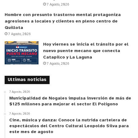
procesador es un equipo que cumple una función
7 Agosto, 2026
de columna vertebral dentro de lo que es el
Hombre con presunto trastorno mental protagoniza
equipamiento del Laboratorio, complementario al
agresiones a locales y clientes en pleno centro de
capital humano. Es muy relevante contar con un
Quillota
equipo de respaldo; sino, se detiene toda la
7 Agosto, 2026
producción o la capacidad es significativamente
Hoy viernes se inicia el tránsito por el
menor porque hay que hacerlo de forma manual”,
nuevo puente mecano que conecta
Catapilco y La Laguna
sostuvo el médico anatomo patólogo.
7 Agosto, 2026
El proceso de este equipamiento se extiende por
Ultimas noticias
cerca de 14 horas, el que se realiza durante la
noche, en que aplica reactivos en serie a las
7 Agosto, 2026
Municipalidad de Nogales impulsa inversión de más de
muestras para dotarlas de soporte, es decir crea
$125 millones para mejorar el sector El Polígono
las condiciones que dejan lista la biopsia para su
7 Agosto, 2026
posterior corte, tinción y análisis microscópico por
Cine, música y danza: Conoce la nutrida cartelera de
parte de los tecnólogos médicos de la Unidad y
espectáculos del Centro Cultural Leopoldo Silva para
este mes de agosto
posterior diagnóstico de los anatomo patólogos