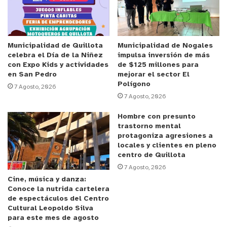
Anuncio Patrocinado
Así lo destacó Haroldo Faúndez Romero, Director
del Hospital Biprovincial, quien ensalzó la llegada
de este equipo top de línea y la rapidez con que se
Municipalidad de Quillota
Municipalidad de Nogales
celebra el Día de la Niñez
impulsa inversión de más
materializó su llegada. “Este proyecto,
con Expo Kids y actividades
de $125 millones para
efectivamente, apoya uno de los procesos más
en San Pedro
mejorar el sector El
Polígono
críticos para nosotros que es el obtener
7 Agosto, 2026
7 Agosto, 2026
resultados rápidos de biopsias que están
orientadas a pacientes oncológicos, generalmente.
Hombre con presunto
trastorno mental
Este equipo viene a ser una unidad de respaldo,
protagoniza agresiones a
además de que procesa durante la noche de forma
locales y clientes en pleno
automática; y el mérito que tiene es que se logró
centro de Quillota
7 Agosto, 2026
su adquisición en el muy breve plazo, con el apoyo
Cine, música y danza:
mancomunado de varias unidades nuestras, y con
Conoce la nutrida cartelera
el financiamiento del Servicio de Salud”.
de espectáculos del Centro
Cultural Leopoldo Silva
para este mes de agosto
Qué función cumple un procesador de tejidos