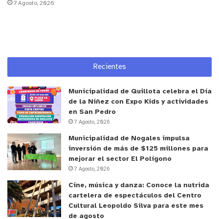
7 Agosto, 2026
Este nuevo procesador de tejidos viene a erigirse
en la sala de inclusión de la Unidad de Anatomía
Patológica del Hospital Biprovincial, pues
recientemente hubo que dar de baja el procesador
Recientes
lineal que se había traído desde el ex Hospital San
Martín, y que contaba con 24 años de
Municipalidad de Quillota celebra el Día
funcionamiento, quedando como respaldo el
de la Niñez con Expo Kids y actividades
en San Pedro
equipo que venía en el proyecto del nuevo
7 Agosto, 2026
Hospital. Así, con estos dos equipos se puede
Municipalidad de Nogales impulsa
mantener la operatividad plena de los ciclos de
inversión de más de $125 millones para
biopsias del recinto asistencial. Así lo destacó el
mejorar el sector El Polígono
Dr. Hernán Cortés Ramos, Jefe de la Unidad de
7 Agosto, 2026
Anatomía patológica: “Lo primero es destacar el
Cine, música y danza: Conoce la nutrida
apoyo del Servicio de Salud Viña del Mar Quillota
cartelera de espectáculos del Centro
para obtener este nuevo equipo. El nuevo
Cultural Leopoldo Silva para este mes
de agosto