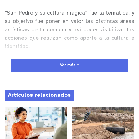
“San Pedro y su cultura mágica” fue la temática, y
su objetivo fue poner en valor las distintas áreas
artísticas de la comuna y así poder visibilizar las
acciones que realizan como aporte a la cultura e
identidad.
Anuncio Patrocinado
Ver más
Participaron productores, artesanos y artistas
locales. Más del 50% de los expositores
pertenecen a la comunidad de San Pedro, quienes
Artículos relacionados
se mostraron bastante contentos con la iniciativa
y esperan se vuelva a repetir en el tiempo.
La parrilla artística estuvo compuesta por
presentaciones de danza a cargo del destacado