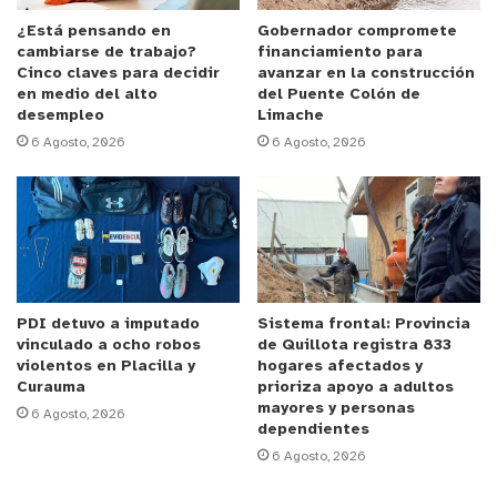
profesor Rodrigo Herrera y la excelente
presentación de sus cuerpos de baile, el stand up
¿Está pensando en
Gobernador compromete
cambiarse de trabajo?
financiamiento para
comedy de Yolanda Carmín, y música en vivo con
Cinco claves para decidir
avanzar en la construcción
Mantiz, Los Espectros, y el tributo a The Strokes
en medio del alto
del Puente Colón de
desempleo
Limache
por ValpoCityCops.
6 Agosto, 2026
6 Agosto, 2026
Les mostramos un video resumen de lo que fue
este lindo evento:
Reproductor
de
Video
PDI detuvo a imputado
Sistema frontal: Provincia
vinculado a ocho robos
de Quillota registra 833
violentos en Placilla y
hogares afectados y
Curauma
prioriza apoyo a adultos
mayores y personas
6 Agosto, 2026
dependientes
6 Agosto, 2026
00:00
01:25