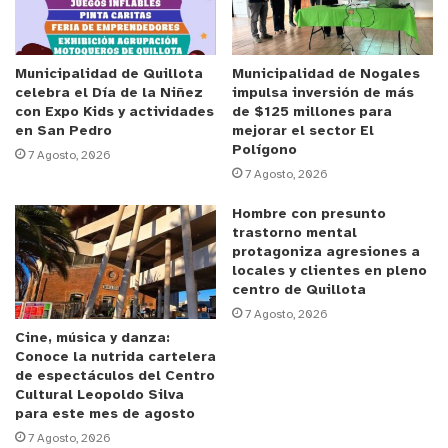
correspondiente a Carabineros y afirmó que al
revisar las cámaras al día siguiente del ilícito
“nos
dimos cuenta de que el personaje estaba rondando
Municipalidad de Quillota
Municipalidad de Nogales
celebra el Día de la Niñez
impulsa inversión de más
la casa y robando en casas de la cuadra”.
con Expo Kids y actividades
de $125 millones para
en San Pedro
mejorar el sector El
Reproductor
Polígono
7 Agosto, 2026
7 Agosto, 2026
de
Video
Hombre con presunto
trastorno mental
protagoniza agresiones a
locales y clientes en pleno
centro de Quillota
7 Agosto, 2026
Cine, música y danza:
Conoce la nutrida cartelera
00:00
00:55
de espectáculos del Centro
Cultural Leopoldo Silva
para este mes de agosto
7 Agosto, 2026
y tú, ¿qué opinas?