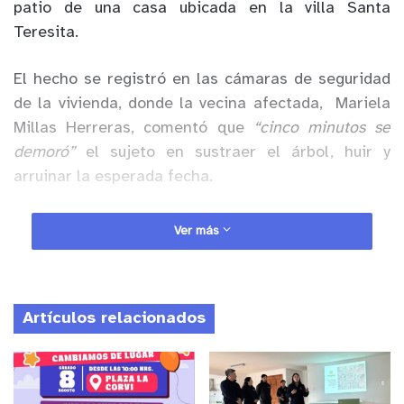
patio de una casa ubicada en la villa Santa
Teresita.
El hecho se registró en las cámaras de seguridad
de la vivienda, donde la vecina afectada, Mariela
Millas Herreras, comentó que
“cinco minutos se
demoró”
el sujeto en sustraer el árbol, huir y
arruinar la esperada fecha.
Anuncio Patrocinado
Ver más
La mujer indició que la situación ocurrió a eso de
las 00:30 horas y
“me había acostado hacía poquito
rato cuando mi cuñada sintió ruido y se da cuenta
Artículos relacionados
que el hombre se iba en bicicleta”
, llevando con él
el árbol.
En tanto, indicó que se realizó la denuncia