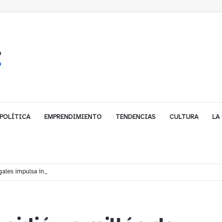
POLÍTICA
EMPRENDIMIENTO
TENDENCIAS
CULTURA
LA
ales impulsa inversión de más de $125 millones para mejorar el sector El Pol