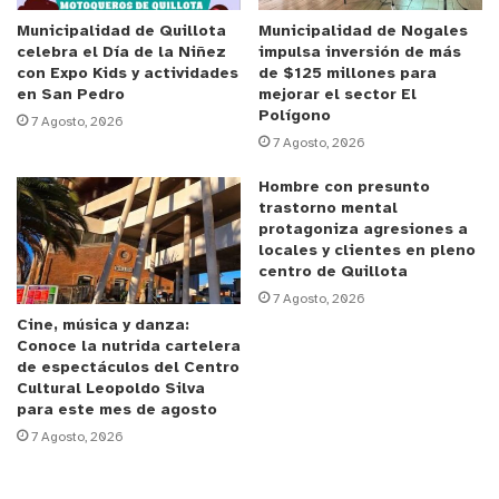
detectó que dos chilenos contrataban a
ciudadanos extranjeros con ingreso irregular al
Municipalidad de Quillota
Municipalidad de Nogales
celebra el Día de la Niñez
impulsa inversión de más
país, para el cuidado y conservación de la
con Expo Kids y actividades
de $125 millones para
plantación, de acuerdo a lo informado por la Jefa
en San Pedro
mejorar el sector El
Polígono
de la Brianco Valparaíso, subprefecta Alejandra
7 Agosto, 2026
7 Agosto, 2026
Cuevas.
Hombre con presunto
En el operativo, realizado en Alicahue e inmuebles
trastorno mental
protagoniza agresiones a
ubicados en Viña del Mar y Cabildo, se incautaron
locales y clientes en pleno
aproximadamente 1.200 plantas, 500 gramos de
centro de Quillota
clorhidrato de cocaína, un revólver, munición y
7 Agosto, 2026
Cine, música y danza:
cannabis procesada, deteniendo a ambos líderes y
Conoce la nutrida cartelera
tres sujetos de nacionalidad venezolana, quienes
de espectáculos del Centro
Cultural Leopoldo Silva
fueron puestos a disposición del Juzgado de
para este mes de agosto
Garantía de la ciudad jardín.
7 Agosto, 2026