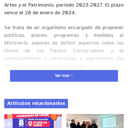
Artes y el Patrimonio, periodo 2023-2027. El plazo
vence el 28 de enero de 2024.
Se trata de un organismo encargado de proponer
políticas, planes, programas y medidas al
Ministerio, además de definir aspectos como las
líneas de los Fondos Concursables y el
reconocimiento a cultores/as y expresiones del
Patrimonio Cultural, y otras tareas.
Ver más
Anuncio Patrocinado
Entre sus integrantes hay representantes de los
diferentes estamentos ligados al ámbito de acción
Artículos relacionados
del Ministerio: personas reconocidas en las artes,
culturas tradicionales y patrimonio cultural,
pueblos originarios, migrantes, la academia y