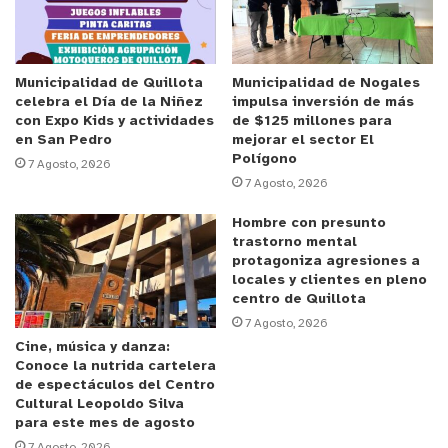
Premios Nacionales. Además, cuenta con la
participación de los ministerios de Educación,
Relaciones Exteriores, Economía, Fomento y
Turismo.
Municipalidad de Quillota
Municipalidad de Nogales
celebra el Día de la Niñez
impulsa inversión de más
con Expo Kids y actividades
de $125 millones para
Los miembros del Consejo Nacional que no sean
en San Pedro
mejorar el sector El
Polígono
funcionarias/os públicos tendrán derecho a
7 Agosto, 2026
7 Agosto, 2026
percibir una dieta equivalente a ocho unidades de
fomento por cada sesión a la que asisten, con tope
Hombre con presunto
de ocho sesiones por año calendario. Esta dieta
trastorno mental
protagoniza agresiones a
será compatible con otros ingresos que perciba el
locales y clientes en pleno
consejero/a.
centro de Quillota
7 Agosto, 2026
Cine, música y danza:
Los cupos disponibles de postulación al Consejo
Conoce la nutrida cartelera
Nacional son los siguientes:
de espectáculos del Centro
Cultural Leopoldo Silva
para este mes de agosto
Tres personas representativas de las artes que
7 Agosto, 2026