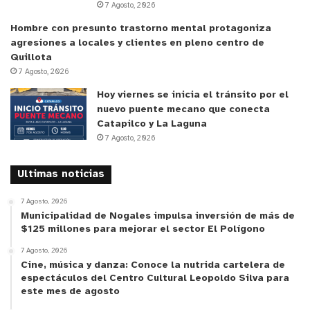
7 Agosto, 2026
designadas por el Presidente de la República a
Hombre con presunto trastorno mental protagoniza
propuesta de las organizaciones patrimoniales del
agresiones a locales y clientes en pleno centro de
país, que posean personalidad jurídica vigente. Un
Quillota
de estas designaciones requerirá el acuerdo del
7 Agosto, 2026
Senado.
Hoy viernes se inicia el tránsito por el
nuevo puente mecano que conecta
Dos personas representativas de las culturas
Catapilco y La Laguna
7 Agosto, 2026
populares, culturas comunitarias u organizaciones
ciudadanas que tengan una reconocida vinculación
Ultimas noticias
y una destacada trayectoria en estos ámbitos,
como creadores, cultores, investigadores,
7 Agosto, 2026
especialistas o gestores culturales, designadas
Municipalidad de Nogales impulsa inversión de más de
$125 millones para mejorar el sector El Polígono
por el Presidente de la República a propuesta de
7 Agosto, 2026
las organizaciones culturales del país, que posean
Cine, música y danza: Conoce la nutrida cartelera de
personalidad jurídica vigente. Una de estas
espectáculos del Centro Cultural Leopoldo Silva para
designaciones requerirá el acuerdo del Senado.
este mes de agosto