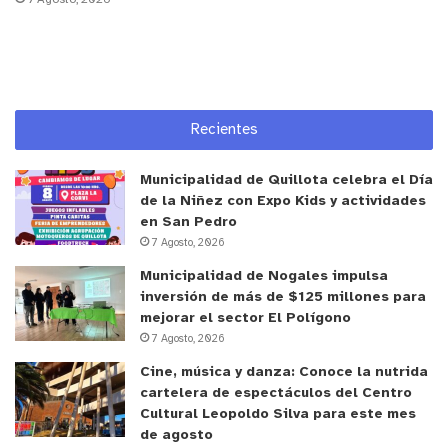
tengan una reconocida vinculación y una destacada
trayectoria en actividades vinculadas al quehacer
de la creación artística, industrias culturales,
educación artística, artes visuales, artes
escénicas, literatura, música, artes audiovisuales,
Recientes
diseño, arquitectura o gestión cultural, designadas
por el Presidente de la República a propuesta de
Municipalidad de Quillota celebra el Día
las organizaciones que agrupan a artistas, cultores
de la Niñez con Expo Kids y actividades
en San Pedro
o gestores, que posean personalidad jurídica
7 Agosto, 2026
vigente. Un de estas designaciones requerirá el
Municipalidad de Nogales impulsa
acuerdo del Senado.
inversión de más de $125 millones para
mejorar el sector El Polígono
Dos personas representativas de las culturas
7 Agosto, 2026
tradicionales y el patrimonio cultural que tengan
Cine, música y danza: Conoce la nutrida
una reconocida vinculación y una destacada
cartelera de espectáculos del Centro
trayectoria en estos ámbitos, como cultores,
Cultural Leopoldo Silva para este mes
de agosto
investigadores, especialistas o gestores culturales,