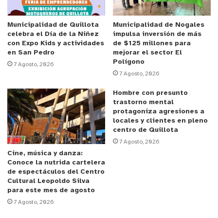
Municipalidad de Quillota
Municipalidad de Nogales
y tú, ¿qué opinas?
celebra el Día de la Niñez
impulsa inversión de más
con Expo Kids y actividades
de $125 millones para
en San Pedro
mejorar el sector El
Polígono
7 Agosto, 2026
7 Agosto, 2026
Hombre con presunto
trastorno mental
protagoniza agresiones a
locales y clientes en pleno
centro de Quillota
7 Agosto, 2026
Cine, música y danza:
Conoce la nutrida cartelera
de espectáculos del Centro
Cultural Leopoldo Silva
para este mes de agosto
7 Agosto, 2026