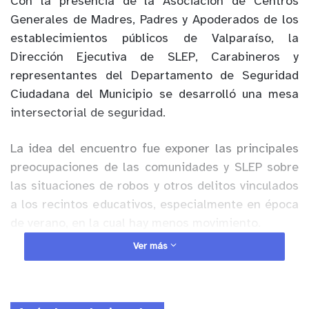
Con la presencia de la Asociación de Centros
Generales de Madres, Padres y Apoderados de los
establecimientos públicos de Valparaíso, la
Dirección Ejecutiva de SLEP, Carabineros y
representantes del Departamento de Seguridad
Ciudadana del Municipio se desarrolló una mesa
intersectorial de seguridad.
La idea del encuentro fue exponer las principales
preocupaciones de las comunidades y SLEP sobre
las situaciones de robos y otros delitos vinculados
a los recintos educativos, especialmente en época
de verano, en la cual hay menos movimiento.
Ver más
Anuncio Patrocinado
Instancia que intentará replicar criterios que ya se
han utilizado, con éxito, en la recuperación de