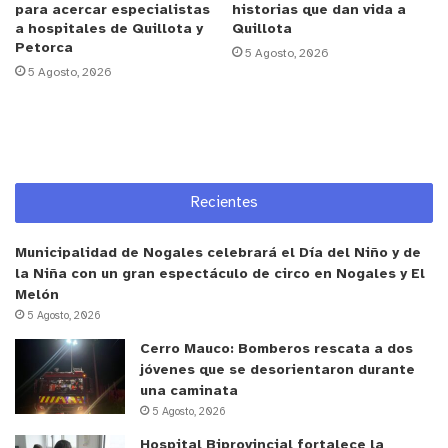
para acercar especialistas
historias que dan vida a
en virtud de los vandalismos que hemos vivido en
a hospitales de Quillota y
Quillota
Petorca
2023. Estamos muy satisfechos de los acuerdos
5 Agosto, 2026
5 Agosto, 2026
que hemos establecido en la mesa, porque
necesitamos de toda la institucionalidad para que
tengamos un verano lo más seguro posible y no se
vea afectado el proceso pedagógico al iniciar el
período de clases”.
Recientes
En tanto la vocera de los apoderados, Lenka
Municipalidad de Nogales celebrará el Día del Niño y de
Montenegro, comentó que “como mapadres
la Niña con un gran espectáculo de circo en Nogales y El
creemos que es muy importante dar estos pasos,
Melón
porque la mesa de seguridad debe seguir
5 Agosto, 2026
trabajando; lo que ha hecho SLEP entrelazando a
Cerro Mauco: Bomberos rescata a dos
jóvenes que se desorientaron durante
todos los órganos incumbentes es muy importante
una caminata
para nosotros a la hora de hacer llegar nuestras
5 Agosto, 2026
inquietudes, porque son los espacios educativos
Hospital Biprovincial fortalece la