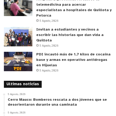
que utilizan nuestros hijos, su segundo hogar.
telemedicina para acercar
Nosotros hemos levantado catastros con nuestros
especialistas a hospitales de Quillota y
asociados y lo vamos a compartir con todos los
Petorca
5 Agosto, 2026
órganos que lo requieran con el fin de dar más
seguridad a nuestros establecimientos”.
Invitan a estudiantes y vecinos a
escribir las historias que dan vida a
Quillota
Desde Carabineros la teniente coronel Milena
5 Agosto, 2026
Álvarez, subprefecto administrativo de la
PDI incautó más de 1,7 kilos de cocaína
Prefectura de Valparaíso, aseguró que “el trabajo
base y armas en operativo antidrogas
debe ser en conjunto, todas las entidades
en Hijuelas
involucradas deben cooperar con ciertos trabajos
5 Agosto, 2026
que están realizando para mitigar los delitos y
Ultimas noticias
problemáticas que hay en los establecimientos
para que los niños y adolescentes puedan estudiar
5 Agosto, 2026
de forma óptima”.
Cerro Mauco: Bomberos rescata a dos jóvenes que se
desorientaron durante una caminata
Entre los puntos conversados, se destacó que la
5 Agosto, 2026