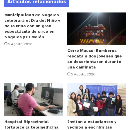
Artículos relacionados
sectores y espacios educativos en Montedónico,
que hasta hace algún tiempo fue foco permanente
Municipalidad de Nogales
de problemas que afectaban a las comunidades
celebrará el Día del Niño y
de la Niña con un gran
estudiantiles.
espectáculo de circo en
Nogales y El Melón
Daslav Mihovilovic, Director Ejecutivo de SLEP,
5 Agosto, 2026
detalló la importancia de fortalecer las
Cerro Mauco: Bomberos
rescata a dos jóvenes que
coordinaciones y seguridad en los territorios.
se desorientaron durante
“Necesitamos y estamos trabajando por un verano
una caminata
seguro para nuestras comunidades. La articulación
5 Agosto, 2026
Carabineros, Delegación Presidencial,
Municipalidad de Valparaíso, sin lugar a dudas, nos
permitirá aumentar la frecuencia de rondas
policiales, visitas dentro de las comunidades,
instalación de cámaras de seguridad y un mapeo
general respecto a cuáles son los
Hospital Biprovincial
Invitan a estudiantes y
fortalece la telemedicina
vecinos a escribir las
establecimientos con mayor potencial de riesgo,