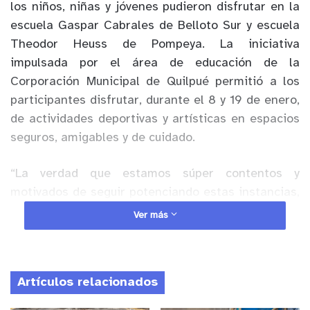
los niños, niñas y jóvenes pudieron disfrutar en la
escuela Gaspar Cabrales de Belloto Sur y escuela
Theodor Heuss de Pompeya. La iniciativa
impulsada por el área de educación de la
Corporación Municipal de Quilpué permitió a los
participantes disfrutar, durante el 8 y 19 de enero,
de actividades deportivas y artísticas en espacios
seguros, amigables y de cuidado.
“La verdad que estamos súper contentos y
motivados de seguir potenciando estas instancias,
por lo que estamos viendo la posibilidad de
Ver más
replicarlo en las vacaciones de invierno, para darle
esta instancia a los niños, niñas y jóvenes, para
que se acerquen a nuestros espacios, además de
Artículos relacionados
darle esta garantía a las familias, para que puedan
disponer también de un espacio de contención,