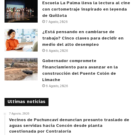
Escuela La Palma lleva la lectura al cine
ya que a veces los papas no tienen el tiempo o las
con cortometraje inspirado en leyenda
posibilidades de llevar a los niños a otros lados,
de Quillota
entonces que sea más cercano, en una escuela, lo
7 Agosto, 2026
hace súper más llevadero.
¿Está pensando en cambiarse de
trabajo? Cinco claves para decidir en
Cabe destacar que, sumado a esta iniciativa de la
medio del alto desempleo
6 Agosto, 2026
CMQ, el programa de verano 2024 impulsado por
el Municipio Abierto y la alcaldesa Valeria
Gobernador compromete
financiamiento para avanzar en la
Melipillán, cuenta con diversas actividades
construcción del Puente Colón de
familiares territoriales, talleres deportivos al aire
Limache
libre y fiestas masivas en distintos puntos de la
6 Agosto, 2026
comuna de Quilpué. Para conocer más detalle
sobre esto, pueden revisar el sitio web de la
Ultimas noticias
Municipalidad www.quilpue.cl
7 Agosto, 2026
Vecinos de Puchuncaví denuncian presunto traslado de
aguas servidas hacia Concón desde planta
cuestionada por Contraloría