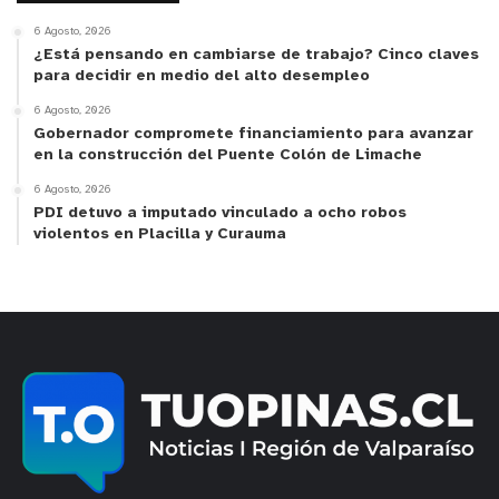
6 Agosto, 2026
¿Está pensando en cambiarse de trabajo? Cinco claves
para decidir en medio del alto desempleo
6 Agosto, 2026
Gobernador compromete financiamiento para avanzar
y tú, ¿qué opinas?
en la construcción del Puente Colón de Limache
6 Agosto, 2026
PDI detuvo a imputado vinculado a ocho robos
violentos en Placilla y Curauma
Anuncio Patrocinado