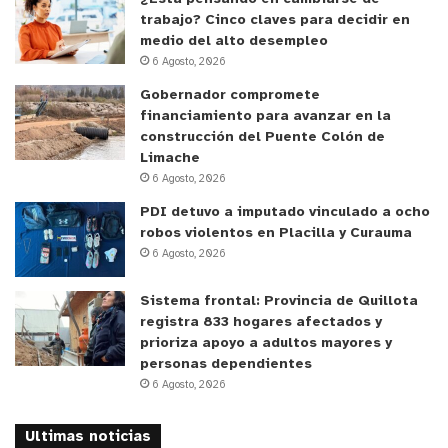
a sus connacionales, iniciando en las fronteras de Chile hacia
trabajo? Cinco claves para decidir en
Bolivia, Perú, Colombia y toda Centroamérica. La situación de
medio del alto desempleo
riesgos que se constata en toda la ruta y ver cómo poder
6 Agosto, 2026
responder a esto estableciendo medidas de coordinación y
Gobernador compromete
cooperación, nos llena de satisfacción”,
sentenció Daniel Ruiz,
financiamiento para avanzar en la
construcción del Puente Colón de
representante de ACNUR.
Limache
En la Comisión de Derechos Humanos se acordó pedir al
6 Agosto, 2026
Gobierno hacerse cargo de todas las acciones legales
PDI detuvo a imputado vinculado a ocho
correspondientes, con el fin de proteger a los niños, debido a
robos violentos en Placilla y Curauma
la alta vulneración de los derechos de niños, niñas y
6 Agosto, 2026
adolescentes chilenos.
Sistema frontal: Provincia de Quillota
registra 833 hogares afectados y
prioriza apoyo a adultos mayores y
personas dependientes
6 Agosto, 2026
Ultimas noticias