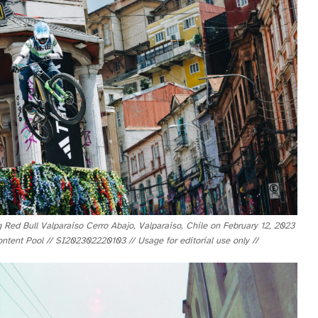
Red Bull Valparaiso Cerro Abajo, Valparaiso, Chile on February 12, 2023
ontent Pool // SI202302220103 // Usage for editorial use only //