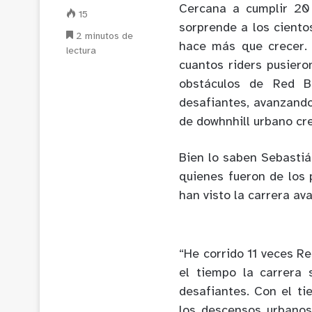
Cercana a cumplir 20 
15
sorprende a los ciento
2 minutos de
hace más que crecer. 
lectura
cuantos riders pusiero
obstáculos de Red B
desafiantes, avanzando
de dowhnhill urbano cr
Bien lo saben Sebastiá
quienes fueron de los 
han visto la carrera av
“He corrido 11 veces R
el tiempo la carrera
desafiantes. Con el ti
los descensos urbanos