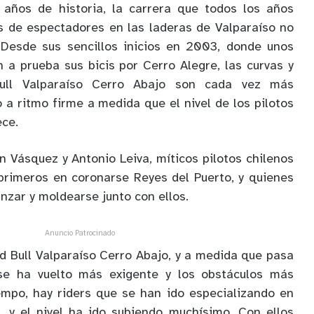
años de historia, la carrera que todos los años
s de espectadores en las laderas de Valparaíso no
Desde sus sencillos inicios en 2003, donde unos
n a prueba sus bicis por Cerro Alegre, las curvas y
ull Valparaíso Cerro Abajo son cada vez más
 a ritmo firme a medida que el nivel de los pilotos
ece.
n Vásquez y Antonio Leiva, míticos pilotos chilenos
primeros en coronarse Reyes del Puerto, y quienes
anzar y moldearse junto con ellos.
Anuncio Patrocinado
ed Bull Valparaíso Cerro Abajo, y a medida que pasa
 se ha vuelto más exigente y los obstáculos más
empo, hay riders que se han ido especializando en
, y el nivel ha ido subiendo muchísimo. Con ellos