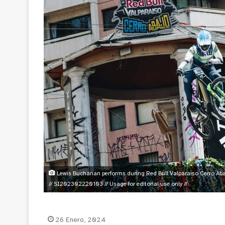
Lewis Buchanan performs during Red Bull Valparaiso Cerro Abajo
// SI202302220103 // Usage for editorial use only //
26 Enero, 2024