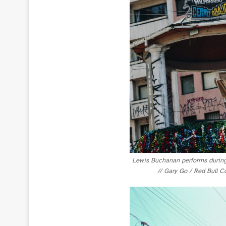
Lewis Buchanan performs during 
// Gary Go / Red Bull C