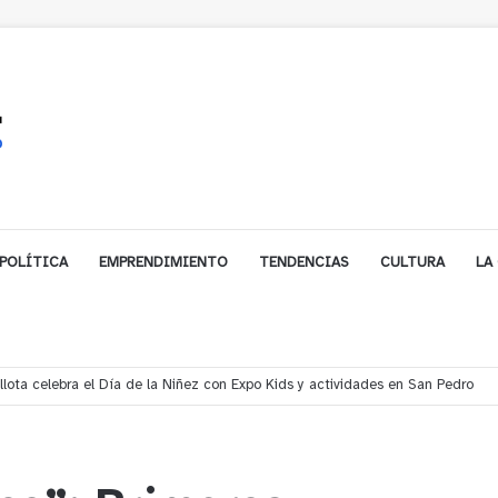
POLÍTICA
EMPRENDIMIENTO
TENDENCIAS
CULTURA
LA
ales impulsa inversión de más de $125 millones para mejorar el sector El Pol