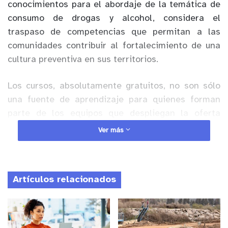
conocimientos para el abordaje de la temática de
consumo de drogas y alcohol, considera el
traspaso de competencias que permitan a las
comunidades contribuir al fortalecimiento de una
cultura preventiva en sus territorios.
Los cursos, absolutamente gratuitos, no son sólo
una fuente de aprendizaje para quienes forman
parte de los equipos que despliegan la oferta
programática del servicio, sino que también para
Ver más
todos los actores de la comunidad que quieran
contribuir a prevenir posibles consumos
problemáticos en sus entornos.
Artículos relacionados
Anuncio Patrocinado
Para Carlos Colihuechún Brevis, director regional
de SENDA Valparaíso, la Academia SENDA es un