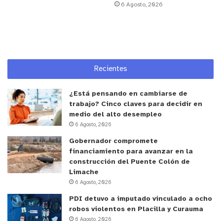
6 Agosto, 2026
Cabe destacar que SENDA de forma permanente
pone a disposición de la comunidad dicho espacio
como una alternativa concreta de abordaje de la
temática, permitiendo su tratamiento e
intervención con herramientas certificadas y
Recientes
documentadas.
¿Está pensando en cambiarse de
trabajo? Cinco claves para decidir en
Si te interesa acceder a los cursos de la Academia
medio del alto desempleo
SENDA te invitamos a ingresar a nuestra página
6 Agosto, 2026
web
www.academiasenda.gob.cl
y revisar toda
Gobernador compromete
nuestra oferta de cursos de formación online.
financiamiento para avanzar en la
construcción del Puente Colón de
Limache
6 Agosto, 2026
PDI detuvo a imputado vinculado a ocho
robos violentos en Placilla y Curauma
6 Agosto, 2026