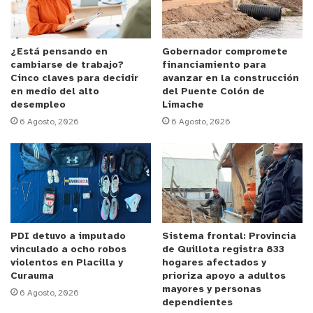
espacio de aprendizaje y de actualización de
conocimientos para quienes deseen acceder a
herramientas para prevenir posibles consumos,
¿Está pensando en
Gobernador compromete
cambiarse de trabajo?
financiamiento para
pero también para intervenir de manera temprana
Cinco claves para decidir
avanzar en la construcción
y evitar que estos se tornen problemáticos.
en medio del alto
del Puente Colón de
desempleo
Limache
6 Agosto, 2026
6 Agosto, 2026
“En la academia podrán encontrar un espacio de
formación que abarca temáticas relacionadas con
la amplia oferta programática que como servicio
poseemos y que transita desde la prevención
hasta las áreas de tratamiento e integración
social. Porque como SENDA nos interesa por sobre
PDI detuvo a imputado
Sistema frontal: Provincia
manera prevenir, pero también ser un apoyo en
vinculado a ocho robos
de Quillota registra 833
materia de intervención y de recuperación de
violentos en Placilla y
hogares afectados y
Curauma
prioriza apoyo a adultos
quienes pueden estar presentando consumos
mayores y personas
6 Agosto, 2026
problemáticos”, puntualizó el director.
dependientes