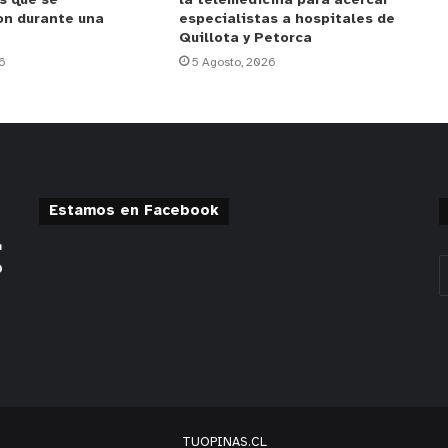
s que se
la telemedicina para acercar
on durante una
especialistas a hospitales de
Quillota y Petorca
6
5 Agosto, 2026
Estamos en Facebook
TUOPINAS.CL