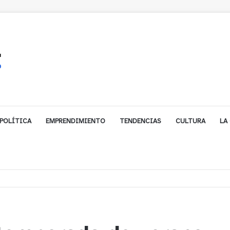
POLÍTICA
EMPRENDIMIENTO
TENDENCIAS
CULTURA
LA
s rescata a dos jóvenes que se desorientaron durante una caminata