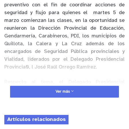
preventivo con el fin de coordinar acciones de
seguridad y flujo para quienes el martes 5 de
marzo comienzan las clases, en la oportunidad se
reunieron la Dirección Provincial de Educación,
Gendarmería, Carabineros, PDI, los municipios de
Quillota, la Calera y La Cruz además de los
encargados de Seguridad Pública provinciales y
Vialidad, liderados por el Delegado Presidencial
Provincia0, l José Raúl Orrego Ramírez.
Respecto al tema, el Delegado Presidencial
Provincial José Raúl Orrego dijo que “lo que
Ver más
tratamos en la reunión tiene que ver con los
preparativos para el inicio de clases sabemos que
las primeras semanas tiene un alto flujo vehicular
Artículos relacionados
donde se generan atascamientos, estamos
coordinados con los municipios, reconocimos los