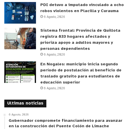
PDI detuvo a imputado vinculado a ocho
robos violentos en Placilla y Curauma
Johana Quintero de la Dirección de Vialidad de
6 Agosto, 2026
Quillota y encargada de Emergencia Provincial
comentó que “en este minuto estamos realizando
Sistema frontal: Provincia de Quillota
las remarcaciones, partimos por la comuna de
registra 833 hogares afectados y
prioriza apoyo a adultos mayores y
personas dependientes
Hijuelas para avanzar a las otras comunas de la
6 Agosto, 2026
provincia. Estas demarcaciones se realizan en un
En Nogales: municipio inicia segundo
rango de los colegios y rutas por las cuales pueden
período de postulación al beneficio de
pasar eventualmente los alumnos como por
traslado gratuito para estudiantes de
educación superior
ejemplo los pasos de cebra”.
6 Agosto, 2026
Recordar a los alumnos, alumnas, padres,
Ultimas noticias
apoderados y transeúntes que deben coordinar sus
horarios de movilización con tiempo para no sufrir
6 Agosto, 2026
Gobernador compromete financiamiento para avanzar
retrasos y circular con precaución en las rutas que
en la construcción del Puente Colón de Limache