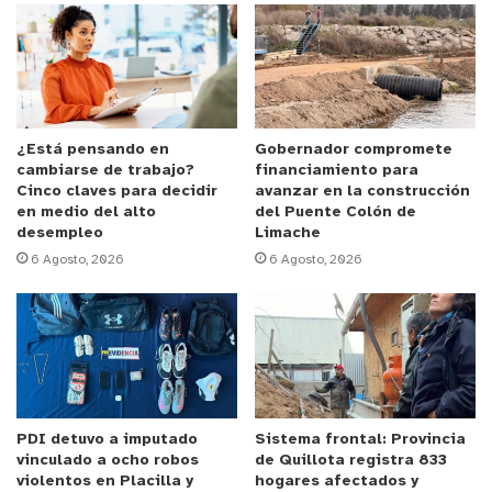
puntos críticos donde Carabineros estará
facilitando el tránsito, por lo que hago un llamado
a revisar rutas y horarios, queremos que sea un
año escolar memorable para los niños y niñas que
ingresan a clase. Estamos coordinados con las
¿Está pensando en
Gobernador compromete
cambiarse de trabajo?
financiamiento para
policías ante cualquier situación o evento por lo
Cinco claves para decidir
avanzar en la construcción
que hacemos una llamado a la tranquilidad, que
en medio del alto
del Puente Colón de
desempleo
Limache
será un buen inicio del año escolar en nuestra
6 Agosto, 2026
6 Agosto, 2026
provincia”.
Anuncio Patrocinado
Marta Renard Vargas, jefa DEPROV, Quillota-
Petorca “en este COGRID se vieron los alcances
del año escolar y en lo que compete a nosotros
PDI detuvo a imputado
Sistema frontal: Provincia
como Ministerio de Educación, señalar que el inicio
vinculado a ocho robos
de Quillota registra 833
oficial es el día 5 de marzo donde inician la
violentos en Placilla y
hogares afectados y