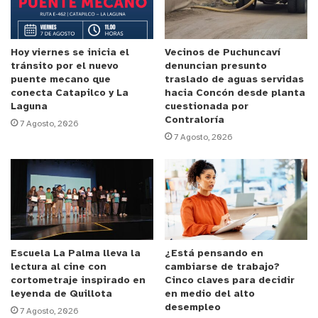
Hoy viernes se inicia el
Vecinos de Puchuncaví
tránsito por el nuevo
denuncian presunto
puente mecano que
traslado de aguas servidas
conecta Catapilco y La
hacia Concón desde planta
Laguna
cuestionada por
Contraloría
7 Agosto, 2026
y tú, ¿qué opinas?
7 Agosto, 2026
Escuela La Palma lleva la
¿Está pensando en
lectura al cine con
cambiarse de trabajo?
cortometraje inspirado en
Cinco claves para decidir
leyenda de Quillota
en medio del alto
desempleo
7 Agosto, 2026