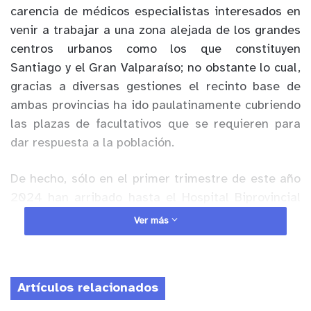
carencia de médicos especialistas interesados en
venir a trabajar a una zona alejada de los grandes
centros urbanos como los que constituyen
Santiago y el Gran Valparaíso; no obstante lo cual,
gracias a diversas gestiones el recinto base de
ambas provincias ha ido paulatinamente cubriendo
las plazas de facultativos que se requieren para
dar respuesta a la población.
De hecho, sólo en el primer trimestre de este año
2024 han arribado hasta el Hospital Biprovincial
profesionales médicos en las áreas de
Ver más
Traumatología, Ginecología, Medicina Interna,
Neurología y Psiquiatría, entre otros, lo cual se
verá reforzado durante el segundo semestre del
Artículos relacionados
año en curso con la llegada de 14 médicos en
Período Asistencial Obligatorio, PAO, que