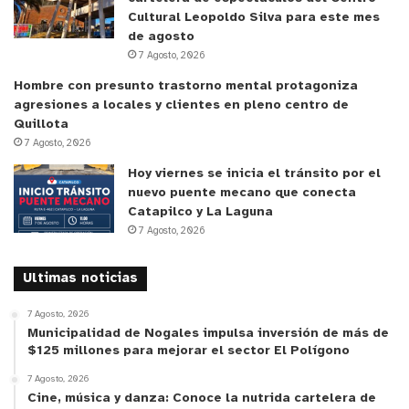
necesidades de la población”.
Cultural Leopoldo Silva para este mes
de agosto
7 Agosto, 2026
En cuanto a las dificultades para llenar dichos
Hombre con presunto trastorno mental protagoniza
vacíos, el diagnóstico señala que la lejanía con las
agresiones a locales y clientes en pleno centro de
grandes urbes, la carencia de universidades en
Quillota
Quillota que impartan la carrera de Medicina, la
7 Agosto, 2026
competencia con otros recintos hospitalarios o
Hoy viernes se inicia el tránsito por el
clínicas para captar médicos especialistas atenta,
nuevo puente mecano que conecta
Catapilco y La Laguna
muchas veces, contra la posibilidad de atraer a
7 Agosto, 2026
este recurso humano calificado como es el médico
especialista; no obstante, el Hospital Biprovincial,
Ultimas noticias
con equipos médicos comprometidos, una
infraestructura y equipamiento de primer nivel, y la
7 Agosto, 2026
Municipalidad de Nogales impulsa inversión de más de
complejización de sus prestaciones, debiese
$125 millones para mejorar el sector El Polígono
atraer paulatinamente a nuevos facultativos.
7 Agosto, 2026
Cine, música y danza: Conoce la nutrida cartelera de