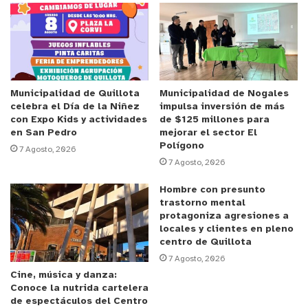
devolverán su beca en el recinto de calle O´Higgins
2200, y que cuentan especialidades y
subespecialidades como Cirugía General,
urgenciólogos, Imagenología, medicina interna,
neurología infantil, medicina materno fetal,
Municipalidad de Quillota
Municipalidad de Nogales
celebra el Día de la Niñez
impulsa inversión de más
gastroenterología, nutrióloga, nefrología y cirugía
con Expo Kids y actividades
de $125 millones para
de cuello, cabeza y maxilofacial, entre otros.
en San Pedro
mejorar el sector El
Polígono
7 Agosto, 2026
7 Agosto, 2026
Anuncio Patrocinado
Hospital Biprovincial aún en proceso de Puesta en
Hombre con presunto
trastorno mental
Marcha
protagoniza agresiones a
locales y clientes en pleno
Cabe recordar que el Hospital Biprovincial,
centro de Quillota
cuyo traslado de la atención cerrada se concretó
7 Agosto, 2026
Cine, música y danza:
en octubre del año 2022, aún se encuentra en
Conoce la nutrida cartelera
período de Puesta en Marcha, esperándose para
de espectáculos del Centro