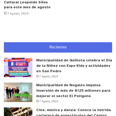
Cultural Leopoldo Silva
fines del año en curso o inicios del 2025 su
para este mes de agosto
operación normal, por lo que el fortalecimiento de
7 Agosto, 2026
los equipos de trabajo, como son los médicos
especialistas, aún se encuentra en plena
conformación.
Al respecto, el Subdirector Médico, Dr. José Miguel
Recientes
Gutiérrez Giraud, señaló: “Estamos aún en un
período de Puesta en Marcha, de desarrollo y
Municipalidad de Quillota celebra el Día
crecimiento institucional, entonces muchas de las
de la Niñez con Expo Kids y actividades
en San Pedro
especialidades son dependientes de pocos
7 Agosto, 2026
especialistas, que requieren ser reforzados como
Municipalidad de Nogales impulsa
equipo, eso ha significado estar continuamente
inversión de más de $125 millones para
trayendo médicos nuevos para reforzar estas
mejorar el sector El Polígono
áreas; todo esto en el marco de tratar de generar
7 Agosto, 2026
grupos de especialidades que se consoliden y
Cine, música y danza: Conoce la nutrida
puedan dar una adecuada respuesta a las
cartelera de espectáculos del Centro