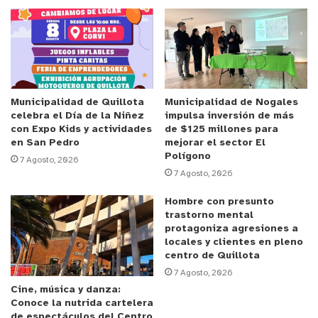
mil millones comprometidos en los convenios de
colaboración. Debido a esta grave situación, la
mayoría de las 34 instituciones afectadas, han
debido endeudarse en préstamos con terceros
para absorber los costos de lo que significa la
atención de las personas con discapacidad
Municipalidad de Quillota
Municipalidad de Nogales
celebra el Día de la Niñez
impulsa inversión de más
profunda y severa; por lo que ya no están en
con Expo Kids y actividades
de $125 millones para
condiciones financieras de seguir continuando con
en San Pedro
mejorar el sector El
Polígono
los programas.
7 Agosto, 2026
7 Agosto, 2026
Anuncio Patrocinado
Hombre con presunto
trastorno mental
Residencias afectadas
protagoniza agresiones a
locales y clientes en pleno
En esta situación están el Pequeño Cottolengo
centro de Quillota
(Cerrillos, Rancagua y Quintero), además de
7 Agosto, 2026
Cine, música y danza:
Coanil, la Obra de Don Guanella y el Sanatorio
Conoce la nutrida cartelera
Marítimo San Juan de Dios, entre otras, quienes se
de espectáculos del Centro