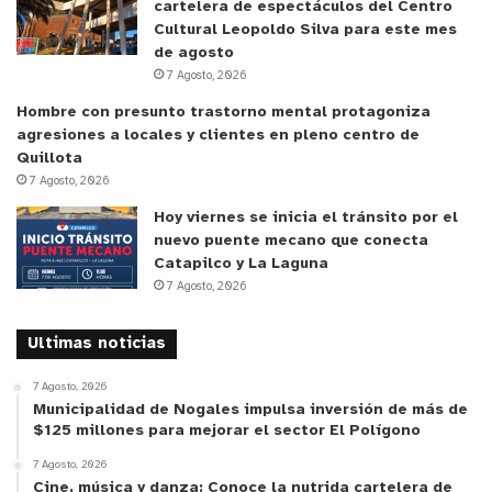
brevedad para no seguir afectando a una población
cartelera de espectáculos del Centro
ya vulnerada.
Cultural Leopoldo Silva para este mes
de agosto
7 Agosto, 2026
Hombre con presunto trastorno mental protagoniza
agresiones a locales y clientes en pleno centro de
Quillota
7 Agosto, 2026
Hoy viernes se inicia el tránsito por el
nuevo puente mecano que conecta
Catapilco y La Laguna
7 Agosto, 2026
Ultimas noticias
7 Agosto, 2026
Municipalidad de Nogales impulsa inversión de más de
$125 millones para mejorar el sector El Polígono
7 Agosto, 2026
Cine, música y danza: Conoce la nutrida cartelera de