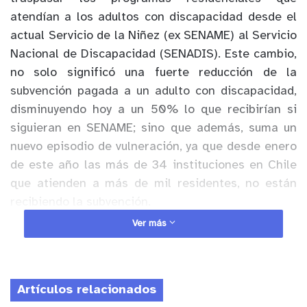
atendían a los adultos con discapacidad desde el
actual Servicio de la Niñez (ex SENAME) al Servicio
Nacional de Discapacidad (SENADIS). Este cambio,
no solo significó una fuerte reducción de la
subvención pagada a un adulto con discapacidad,
disminuyendo hoy a un 50% lo que recibirían si
siguieran en SENAME; sino que además, suma un
nuevo episodio de vulneración, ya que desde enero
de este año las más de 34 instituciones en Chile
que atienden a más de mil residentes, no están
recibiendo la subvención.
Ver más
El retraso en el pago ha generado un grave daño a
todas las instituciones que ejecutan estos
programas, ya que, al cierre del primer trimestre
Artículos relacionados
de 2024, SENADIS aun no transfiere los más de 3