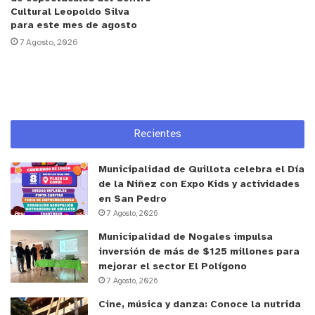
Cultural Leopoldo Silva
encuentran evaluando la continuidad de los
para este mes de agosto
programas, puesto que, al entrar al cuarto mes sin
7 Agosto, 2026
el pago de la subvención, se pone en riesgo la
sostenibilidad de la atención.
Desde el año pasado, todas las instituciones han
venido trabajando intensamente para que
Recientes
SENADIS dé cumplimiento a las obligaciones
financieras de los programas, la cual debía
Municipalidad de Quillota celebra el Día
ejecutarse en enero de este año. Ante la falta de
de la Niñez con Expo Kids y actividades
en San Pedro
respuesta, los distintos directores de estas
7 Agosto, 2026
residentes señalan que la situación que están
Municipalidad de Nogales impulsa
enfrentado es la más crítica que han vivido en los
inversión de más de $125 millones para
últimos años, donde esperan que la ministra de
mejorar el sector El Polígono
Desarrollo Social y Familia, Javiera Toro, pueda
7 Agosto, 2026
darle urgencia a esta crisis y se resuelva a la
Cine, música y danza: Conoce la nutrida