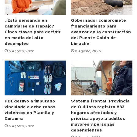
clarificar el origen de este hallazgo.
Reproductor
¿Está pensando en
Gobernador compromete
cambiarse de trabajo?
financiamiento para
de
Cinco claves para decidir
avanzar en la construcción
Video
en medio del alto
del Puente Colón de
desempleo
Limache
6 Agosto, 2026
6 Agosto, 2026
00:00
00:07
PDI detuvo a imputado
Sistema frontal: Provincia
vinculado a ocho robos
de Quillota registra 833
y tú, ¿qué opinas?
violentos en Placilla y
hogares afectados y
Curauma
prioriza apoyo a adultos
mayores y personas
6 Agosto, 2026
dependientes