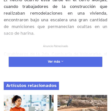
El hecho ocurrió esta tarde en el cerro Monjas,
cuando trabajadores de la construcción que
realizaban remodelaciones en una vivienda,
encontraron bajo una escalera una gran cantidad
de municiones que permanecían ocultas en un
saco de harina.
Anuncio Patrocinado
Carabineros de la 2da. Comisaría de Valparaíso, al
llegar al lugar, constataron que se trataba
Ver más
efectivamente de munición de guerra marca
FAMAE, calibre 7.62 X 51 mm.
Artículos relacionados
Las municiones fueron remitidas al Laboratorio de
Criminalística de Carabineros (Labocar)
Valparaíso, para verificar si las municiones se
encuentran aptas para el disparo, de igual modo