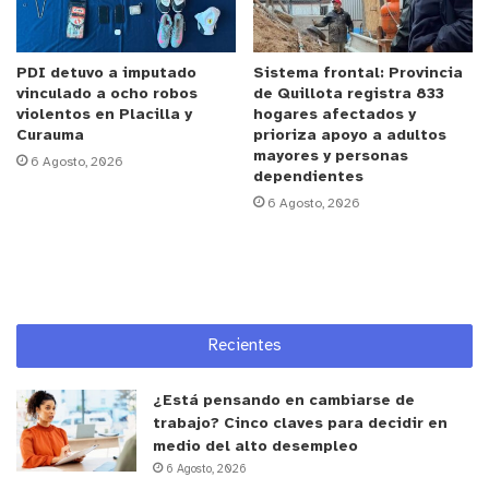
Capital Azul y de estudiantes de ecoturismo de la
Universidad Andrés Bello, la comitiva, conformada
PDI detuvo a imputado
Sistema frontal: Provincia
en su mayoría por niños y niñas, pero también por
vinculado a ocho robos
de Quillota registra 833
integrantes de organizaciones locales y
violentos en Placilla y
hogares afectados y
Curauma
prioriza apoyo a adultos
autoridades, continuó rumbo sur hacia otras
mayores y personas
6 Agosto, 2026
estaciones que buscaban rescatar la memoria
dependientes
histórica del sindicato, así como también la
6 Agosto, 2026
historia detrás de la creación del Refugio Marino
de Cachagua y la biodiversidad marina que se
puede encontrar en la zona.
En la estación del Monumento Natural isla de
Recientes
Cachagua la vida marina se mostró en todo su
esplendor: pingüinos de Humboldt, chungungos,
¿Está pensando en cambiarse de
trabajo? Cinco claves para decidir en
cormoranes y otras especies de aves marinas
medio del alto desempleo
captaron la atención de quienes asistieron a la
6 Agosto, 2026