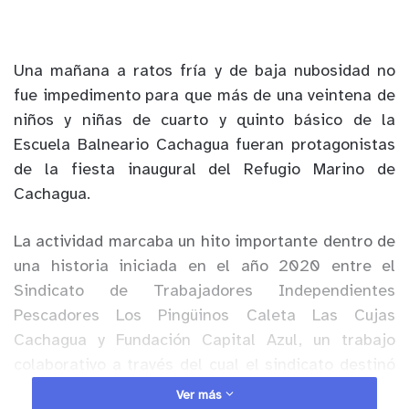
Una mañana a ratos fría y de baja nubosidad no
fue impedimento para que más de una veintena de
niños y niñas de cuarto y quinto básico de la
Escuela Balneario Cachagua fueran protagonistas
de la fiesta inaugural del Refugio Marino de
Cachagua.
La actividad marcaba un hito importante dentro de
una historia iniciada en el año 2020 entre el
Sindicato de Trabajadores Independientes
Pescadores Los Pingüinos Caleta Las Cujas
Cachagua y Fundación Capital Azul, un trabajo
colaborativo a través del cual el sindicato destinó
10 hectáreas de su Área de Manejo y Explotación
Ver más