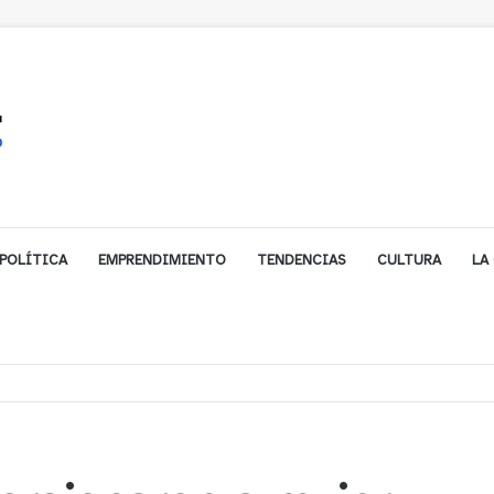
POLÍTICA
EMPRENDIMIENTO
TENDENCIAS
CULTURA
LA
í denuncian presunto traslado de aguas servidas hacia Concón desde planta 