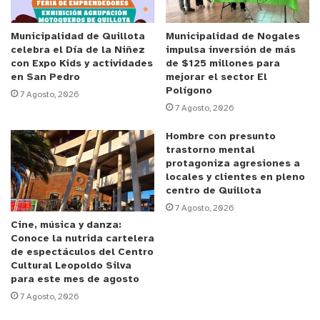
mitad, quedándose con los tres puntos en casa.
Municipalidad de Quillota
Municipalidad de Nogales
celebra el Día de la Niñez
impulsa inversión de más
Aunque Limache tuvo para liquidarlo en el
con Expo Kids y actividades
de $125 millones para
descuento, el encuentro terminó 1-0 para los
en San Pedro
mejorar el sector El
Polígono
locales que suman su quinto partido invicto, con
7 Agosto, 2026
7 Agosto, 2026
cuatro victorias y un empate. Mientras que los
visitantes, pierden su invicto y quedan en el
Hombre con presunto
segundo lugar de la tabla Ascenso 2024.
trastorno mental
protagoniza agresiones a
locales y clientes en pleno
En busca de la cima del torneo y con un partido
centro de Quillota
menos, el siguiente desafío para los de
7 Agosto, 2026
Cine, música y danza:
“Tomatinos”
será enfrentar al conjunto de
Conoce la nutrida cartelera
Antofagasta en el norte, el próximo domingo 05 de
de espectáculos del Centro
mayo. Por otra parte, La Serena se medirá de local
Cultural Leopoldo Silva
para este mes de agosto
contra San Marcos de Arica el lunes siguiente.
7 Agosto, 2026