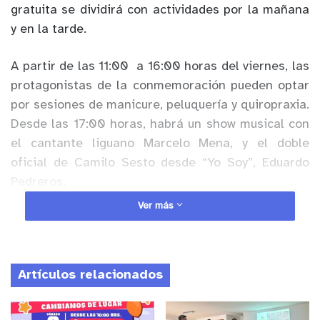
gratuita se dividirá con actividades por la mañana
y en la tarde.
A partir de las 11:00 a 16:00 horas del viernes, las
protagonistas de la conmemoración pueden optar
por sesiones de manicure, peluquería y quiropraxia.
Desde las 17:00 horas, habrá un show musical con
el cantante liguano Marcelo Mena, y el doble
oficial de Camilo Sesto desde “Yo Soy”, Eduardo
Pedreros.
Ver más
Anuncio Patrocinado
Ya el día sábado, el mismo itinerario del día
anterior se reptie, pero a partir de las 12:00 horas.
Artículos relacionados
En la tarde, de 17:00 a 20:00 horas, los cantantes
del estudio musical y el Grupo Eclipse Musical
cerrarán la jornada.