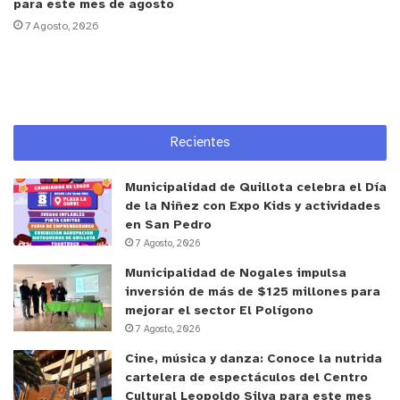
para este mes de agosto
“Más que un sueño es como la meta, porque ahora
7 Agosto, 2026
lo que tenemos pensado a la vuelta de Argentina,
para retribuirle a toda la gente que nos apoyó y
apoya monetariamente, es realizar un show gratuito
para ellos”, detalló López.
Recientes
Finalmente, el baterista de la banda formada en el
año 2014, invitó a los seguidores y a la gente a
Municipalidad de Quillota celebra el Día
que se sigan sumando con escuchar bandas
de la Niñez con Expo Kids y actividades
nacionales y estilos de música diferente, ya que
en San Pedro
7 Agosto, 2026
según él, existe mucha calidad y variedad a nivel
nacional.
Municipalidad de Nogales impulsa
inversión de más de $125 millones para
mejorar el sector El Polígono
Foto tomada por Javier Espinoza (@violencialegria)
7 Agosto, 2026
Cine, música y danza: Conoce la nutrida
cartelera de espectáculos del Centro
Cultural Leopoldo Silva para este mes