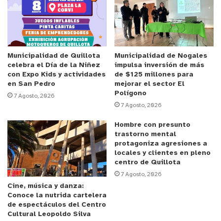
Diego Jorquera en el Bajo, Diego Cortés con su
Guitarra, y Marcelo Sepúlveda en el micrófono.
Cabe recalcar que, el viaje, se pudo concretar
debido al constante apoyo de sus seguidores y el
Municipalidad de Quillota
Municipalidad de Nogales
celebra el Día de la Niñez
impulsa inversión de más
aporte monetario que realizaron en instancias
con Expo Kids y actividades
de $125 millones para
como la rifa, la cual en siete días ya estaba la
en San Pedro
mejorar el sector El
Polígono
mitad vendida. Su sorteo, por si te interesa, se
7 Agosto, 2026
7 Agosto, 2026
hará en su red social @zerotolerancemetal, este
viernes 10 de mayo.
Hombre con presunto
trastorno mental
protagoniza agresiones a
Por otra parte, a modo de agradecimiento, la
locales y clientes en pleno
banda realizará un show gratuito a mediados de
centro de Quillota
agosto-septiembre, con el fin de agradecer el
7 Agosto, 2026
Cine, música y danza:
gesto y la ayuda que recibieron para que llevaran a
Conoce la nutrida cartelera
cabo su primera gira en el extranjero.
de espectáculos del Centro
Cultural Leopoldo Silva