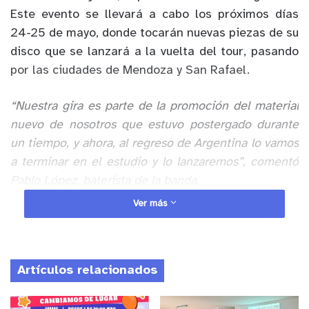
Este evento se llevará a cabo los próximos días
24-25 de mayo, donde tocarán nuevas piezas de su
disco que se lanzará a la vuelta del tour, pasando
por las ciudades de Mendoza y San Rafael.
“Nuestra gira es parte de la promoción del material
nuevo de nosotros que estuvo postergado durante
un tiempo, y ahora, al regreso de Argentina lo vamos
a terminar en el estudio y lo lanzaremos”, comentó
Pablo López, baterista de la banda.
Ver más
Anuncio Patrocinado
En detalle, este tour consta con canciones de un
mini-álbum (por estrenar) y también con algunos
Artículos relacionados
tracks del primer disco (Abismal) lanzado por la
banda conformada por Pablo López en la batería,