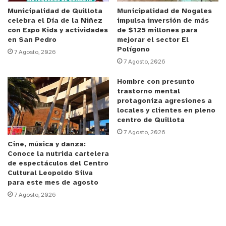
El ex coronel Godoy, quien iniciara su carrera
Municipalidad de Quillota
Municipalidad de Nogales
celebra el Día de la Niñez
impulsa inversión de más
penitenciaria en Santiago, destacó que “la parte
con Expo Kids y actividades
de $125 millones para
fundamental de la misión es fortalecer las
en San Pedro
mejorar el sector El
Polígono
amistades, enriquecer la unión. La mayor parte de
7 Agosto, 2026
7 Agosto, 2026
los temas cuando estamos hablando entre nos es
los recuerdos de las acciones que hemos tenido
Hombre con presunto
cada uno, ya que en este grupo humano existen
trastorno mental
protagoniza agresiones a
oficiales, suboficiales y profesionales
En el caso
locales y clientes en pleno
mí
o, como coronel en retiro, también tengo mis
centro de Quillota
lindos recuerdos por haber cursado por tantas
7 Agosto, 2026
Cine, música y danza:
unidades en el país.
”.
Conoce la nutrida cartelera
de espectáculos del Centro
Por su parte el coronel Meza resaltó la
Cultural Leopoldo Silva
para este mes de agosto
importancia que tienen para el presente de
7 Agosto, 2026
gendarmería la labor efectuada por quienes hoy
están retirados.