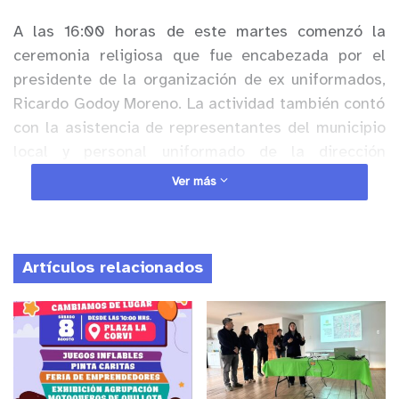
A las 16:00 horas de este martes comenzó
la
ceremonia religiosa que fue encabezada por el
presidente de la organización de ex uniformados,
Ricardo Godoy Moreno. La actividad también contó
con la asistencia de representantes del municipio
local y personal uniformado de la dirección
regional de Gendarmería.
Ver más
Anuncio Patrocinado
El Círculo cuenta con poco más de 30 integrantes,
Artículos relacionados
quienes se reúnen semanalmente y durante todo el
año realizan una serie de actividades qu
e
buscan
mantener los vínculos entre quienes alguna vez
compartieran labores al interior de una unidad
penal.