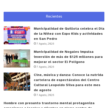
“El trabajo que ellos han realizado, a través de
todos sus años de servicio, y el legado que han
Recientes
dejado es lo que somos hoy día. No podemos
olvidar a estas personas tan importantes, que
Municipalidad de Quillota celebra el Día
entregaron tanto por la Institución”.
de la Niñez con Expo Kids y actividades
en San Pedro
Una vez culminada la misa, los presentes
7 Agosto, 2026
disfrutaron de una once donde se compartieron
Municipalidad de Nogales impulsa
recuerdos y experiencias atesorados durante los
inversión de más de $125 millones para
años de servicio.
mejorar el sector El Polígono
7 Agosto, 2026
Cine, música y danza: Conoce la nutrida
cartelera de espectáculos del Centro
Cultural Leopoldo Silva para este mes
de agosto
7 Agosto, 2026
Hombre con presunto trastorno mental protagoniza