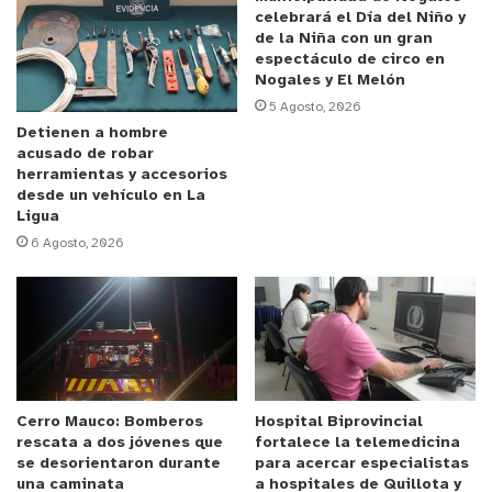
recursos y contextos de medicina y su rol en
celebrará el Día del Niño y
de la Niña con un gran
sociedad”, indicó la profesional.
espectáculo de circo en
Nogales y El Melón
La educadora explicó que mediante este juego
5 Agosto, 2026
simbólico los párvulos pudieron vincularse en lo
Detienen a hombre
acusado de robar
social, afectivo, reproducir palabras, identificarse;
herramientas y accesorios
y ellas como adultas pudieron observar cómo los
desde un vehículo en La
Ligua
niños y niñas perciben la Salud.
6 Agosto, 2026
“Fue un trabajo de una semana, las familias
hicieron los trajes, reciclaron, trabajaron en la
casa. A través de esta propuesta hubo cuentos,
juegos historias y lo más importante es que se
visualizó el goce en su máxima expresión en un
Cerro Mauco: Bomberos
Hospital Biprovincial
espacio en que ellos (los niños y niñas) son los
rescata a dos jóvenes que
fortalece la telemedicina
protagonistas”, puntualizó.
se desorientaron durante
para acercar especialistas
una caminata
a hospitales de Quillota y