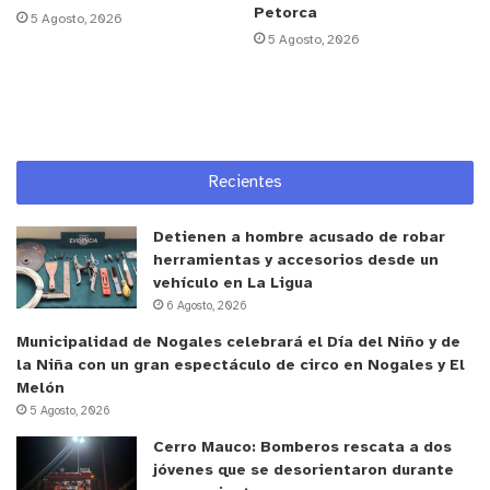
Petorca
La directora regional de la JUNJI, Elizabeth
5 Agosto, 2026
5 Agosto, 2026
Alarcón Rojas valoró y destacó este tipo de
iniciativas que permiten recordar la potencia del
juego como herramienta de aprendizaje. “Es muy
gratificante observar el trabajo que desarrollan
las profesionales de los jardines infantiles que
Recientes
acompañan amorosamente a los niños y niñas en
sus procesos educativos exploratorios.
Detienen a hombre acusado de robar
herramientas y accesorios desde un
En esta actividad en particular, destaco el
vehículo en La Ligua
6 Agosto, 2026
tremendo compromiso que manifiestan las
familias, ver como se involucran en las propuestas
Municipalidad de Nogales celebrará el Día del Niño y de
la Niña con un gran espectáculo de circo en Nogales y El
que presentamos desde los jardines infantiles
Melón
para el desarrollo de sus hijos e hijas es
5 Agosto, 2026
profundamente gratificante”, indicó.
Cerro Mauco: Bomberos rescata a dos
jóvenes que se desorientaron durante
Este tipo de actividades se repiten en todos los