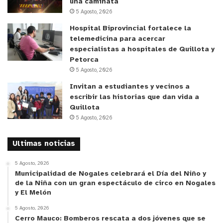
una caminata
jardines infantiles de la región, cada equipo
5 Agosto, 2026
educativo presenta propuestas de acuerdo a las
Hospital Biprovincial fortalece la
particularidades de cada niño, niña y grupo,
telemedicina para acercar
especialistas a hospitales de Quillota y
además del contexto territorial. Los invitamos a
Petorca
descubrir las diversas iniciativas pedagógicas de
5 Agosto, 2026
la JUNJI Valparaíso ingresando a
www.junji.cl
.
Invitan a estudiantes y vecinos a
escribir las historias que dan vida a
Quillota
5 Agosto, 2026
Ultimas noticias
5 Agosto, 2026
Municipalidad de Nogales celebrará el Día del Niño y
de la Niña con un gran espectáculo de circo en Nogales
y El Melón
5 Agosto, 2026
Cerro Mauco: Bomberos rescata a dos jóvenes que se