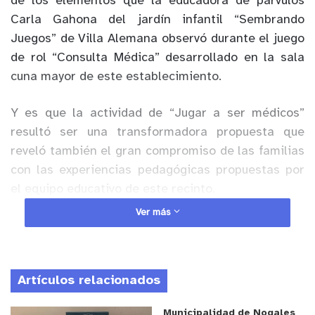
de los elementos que la educadora de párvulos
Carla Gahona del jardín infantil “Sembrando
Juegos” de Villa Alemana observó durante el juego
de rol “Consulta Médica” desarrollado en la sala
cuna mayor de este establecimiento.
Y es que la actividad de “Jugar a ser médicos”
resultó ser una transformadora propuesta que
reveló también el gran compromiso de las familias
con las experiencias pedagógicas propuestas por
el equipo educativo de este recinto.
Ver más
Anuncio Patrocinado
“Mediante un espacio intencionado, se promueve el
protagonismo, la exploración y la convivencia. A
Artículos relacionados
través del juego se les invita a ser doctores,
enfermeras, o simplemente a involucrarse con
Municipalidad de Nogales