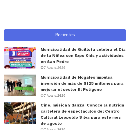
cuenta del gran trabajo y compromiso del equipo
de nuestra oficina de La Ligua, pero también del
servicio en general, quienes, desde el terreno, las
obras y las oficinas día a día se esfuerzan en el
desarrollo de proyectos habitacionales y urbanos
Recientes
que buscan mejorar los barrios y la calidad de vida
de las familias de la región
”, señaló.
Municipalidad de Quillota celebra el Día
de la Niñez con Expo Kids y actividades
en San Pedro
CREACIÓN DE GUÍAS
7 Agosto, 2026
También lo anterior permitió la creación de dos
Municipalidad de Nogales impulsa
inversión de más de $125 millones para
guías prácticas para los comités de vivienda
mejorar el sector El Polígono
orientadas, al Fondo Solidario de la Vivienda y al
7 Agosto, 2026
Programa de Habitabilidad Rural, herramientas
Cine, música y danza: Conoce la nutrida
prácticas, de útil manejo y entendimiento para los
cartelera de espectáculos del Centro
dirigentes, de modo de que exista información
Cultural Leopoldo Silva para este mes
de agosto
disponible y de rápido acceso con las
7 Agosto, 2026