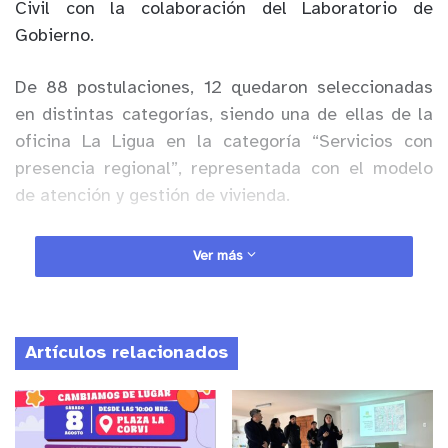
Civil con la colaboración del Laboratorio de
Gobierno.
De 88 postulaciones, 12 quedaron seleccionadas
en distintas categorías, siendo una de ellas de la
oficina La Ligua en la categoría “Servicios con
presencia regional”, representada con el modelo
de atención y gestión de vivienda.
Anuncio Patrocinado
Ver más
Lo anterior obedece a un trabajo de creación
conjunta y colaborativa, y de participación de los
dirigentes de los comités de vivienda de la
Artículos relacionados
provincia de Petorca junto a la unidad social de la
oficina local de Serviu, a partir de que en dicha
provincia hace más de 15 años que no existían
iniciativas de construcción de viviendas sociales y