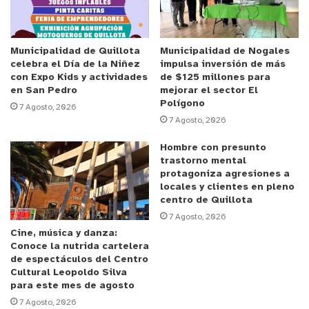
colectivas.
Cabe señalar que había una carencia de
Municipalidad de Quillota
Municipalidad de Nogales
celebra el Día de la Niñez
impulsa inversión de más
información de los requisitos y del proceso
con Expo Kids y actividades
de $125 millones para
habitacional por parte de los comités de vivienda,
en San Pedro
mejorar el sector El
Polígono
lo cual llevó a crear un sistema de atención para
7 Agosto, 2026
7 Agosto, 2026
generar el vínculo con los comités de vivienda y
brindar la orientación necesaria, dependiendo de
Hombre con presunto
la oferta programática del Ministerio de Vivienda y
trastorno mental
protagoniza agresiones a
Urbanismo (MINVU).
locales y clientes en pleno
centro de Quillota
Para el director Regional de Serviu, Rodrigo Uribe
7 Agosto, 2026
Cine, música y danza:
Barahona, este reconocimiento es fruto del trabajo
Conoce la nutrida cartelera
que realizan todos los funcionarios desde sus
de espectáculos del Centro
áreas sociales y técnicas. “
Esto es sin duda, un
Cultural Leopoldo Silva
para este mes de agosto
motivo de orgullo para la institución ya que da
7 Agosto, 2026