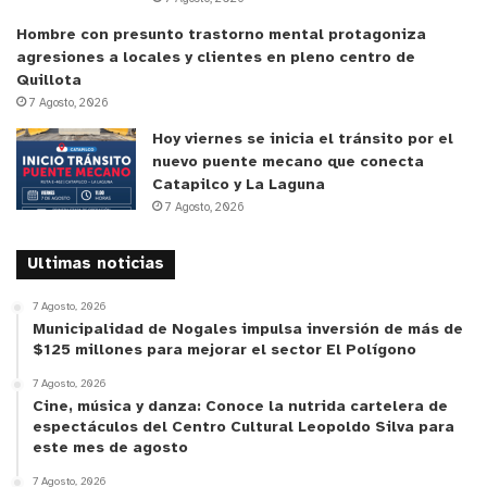
orientaciones necesarias para la búsqueda del
Hombre con presunto trastorno mental protagoniza
terreno, gestión habitacional y organización
agresiones a locales y clientes en pleno centro de
interna del comité.
Quillota
7 Agosto, 2026
Como resultado de este modelo, hoy existe un
Hoy viernes se inicia el tránsito por el
catastro de los 31 comités de vivienda de la
nuevo puente mecano que conecta
provincia de Petorca, que representan a 2.980
Catapilco y La Laguna
7 Agosto, 2026
familias, donde ha existido un avance en cuatro
años manifestado en la aprobación de cuatro
Ultimas noticias
proyectos habitacionales y tres con iniciativa de
proyecto, lo cual corresponde a 871 familias
7 Agosto, 2026
asociadas, las que representan casi el 30% del
Municipalidad de Nogales impulsa inversión de más de
$125 millones para mejorar el sector El Polígono
total de grupos organizados en la provincia de
7 Agosto, 2026
Petorca.
Cine, música y danza: Conoce la nutrida cartelera de
espectáculos del Centro Cultural Leopoldo Silva para
OPINIONES
este mes de agosto
7 Agosto, 2026