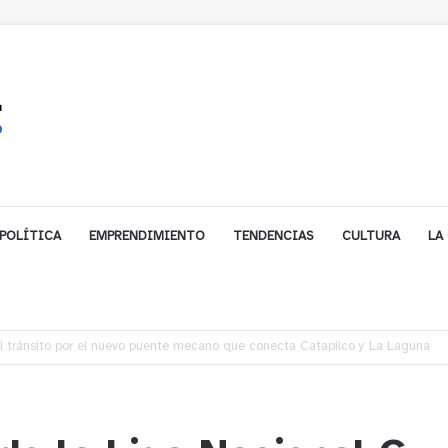
POLÍTICA
EMPRENDIMIENTO
TENDENCIAS
CULTURA
LA
í denuncian presunto traslado de aguas servidas hacia Concón desde planta 