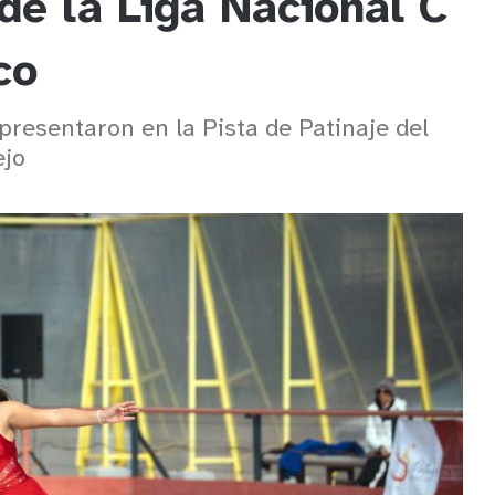
de la Liga Nacional C
co
resentaron en la Pista de Patinaje del
ejo