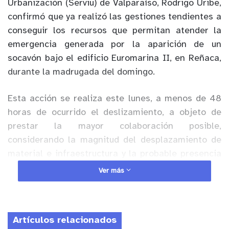
Urbanización (Serviu) de Valparaíso, Rodrigo Uribe,
confirmó que ya realizó las gestiones tendientes a
conseguir los recursos que permitan atender la
emergencia generada por la aparición de un
socavón bajo el edificio Euromarina II, en Reñaca,
durante la madrugada del domingo.
Esta acción se realiza este lunes, a menos de 48
horas de ocurrido el deslizamiento, a objeto de
prestar la mayor colaboración posible,
considerando la magnitud del desplazamiento de
material e infraestructura y la probable presencia
de lluvias durante jueves y viernes.
Ver más
Anuncio Patrocinado
“Efectivamente hoy lunes, primer día hábil tras la
Artículos relacionados
emergencia que ocurrió en el edificio Euromarina