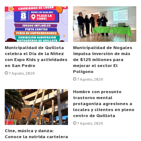
II y habiendo realizado todo el procedimiento
administrativo correspondiente en estos casos,
realizamos las gestiones para conseguir los
recursos extraordinarios que nos permitan
ejecutar todas las acciones que posibiliten
asegurar dicho espacio”.
Municipalidad de Quillota
Municipalidad de Nogales
celebra el Día de la Niñez
impulsa inversión de más
con Expo Kids y actividades
de $125 millones para
Dichos recursos permitirán generar el diseño del
en San Pedro
mejorar el sector El
Polígono
proyecto de mejoramiento del sector afectado,
7 Agosto, 2026
7 Agosto, 2026
junto con un peritaje que permita establecer las
responsabilidades de lo ocurrido.
Hombre con presunto
trastorno mental
protagoniza agresiones a
NUEVO HALLAZGO DE TUBERÍAS
locales y clientes en pleno
centro de Quillota
Cabe señalar que este lunes, un equipo de Serviu
7 Agosto, 2026
Valparaíso compuesto por ingenieros civiles,
Cine, música y danza:
constructores y topógrafos, además de un
Conoce la nutrida cartelera