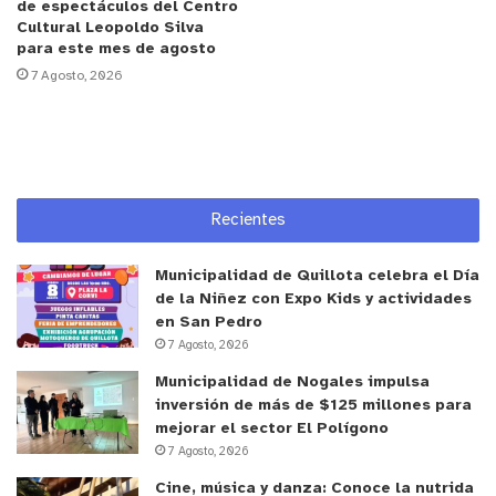
de espectáculos del Centro
operador de dron y de videocámaras de inspección
Cultural Leopoldo Silva
sanitaria, visitó la zona afectada y detectó dos
para este mes de agosto
nuevas tuberías de aguas lluvias que no están
7 Agosto, 2026
aprobadas por Serviu.
Estas tuberías se suman a lo detectado el
domingo, cuando se constató movimientos de
Recientes
tierra bajo una terraza del edificio, intervenciones
a los colectores existentes y la presencia de un
Municipalidad de Quillota celebra el Día
colector no informado de aguas lluvias, todos
de la Niñez con Expo Kids y actividades
trabajos no realizados por Serviu.
en San Pedro
7 Agosto, 2026
Municipalidad de Nogales impulsa
inversión de más de $125 millones para
mejorar el sector El Polígono
7 Agosto, 2026
Cine, música y danza: Conoce la nutrida