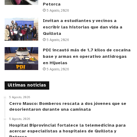
Petorca
barrios no están bien, y la escuela Montedónico con
5 Agosto, 2026
toda su historia, y con generación tras generación,
Invitan a estudiantes y vecinos a
hoy tiene un respaldo por parte del Estado y el
escribir las historias que dan vida a
compromiso es poder fortaleciendo y brindarle
Quillota
nuevas oportunidades a los niños, niñas y jóvenes
”.
5 Agosto, 2026
PDI incautó más de 1,7 kilos de cocaína
A su vez,
el director ejecutivo (s) del SLEP de
base y armas en operativo antidrogas
Valparaíso,
Daslav Mihovilovic comentó que “
está
en Hijuelas
5 Agosto, 2026
inversión superior a los $830 millones, plasmó como
resultado un proyecto educativo hermoso, que viene
Ultimas noticias
a entregar una infraestructura renovada a nuestras y
nuestros estudiantes y trabajadores que tanto la
5 Agosto, 2026
necesitaban. Además, e
n un poquito más de tres
Cerro Mauco: Bomberos rescata a dos jóvenes que se
desorientaron durante una caminata
años de instalación, hemos invertido
aproximadamente $ 6 mil millones en
5 Agosto, 2026
Hospital Biprovincial fortalece la telemedicina para
infraestructura; hace unos días atrás inauguramos un
acercar especialistas a hospitales de Quillota y
proyecto de conservación en la escuela Carabinero