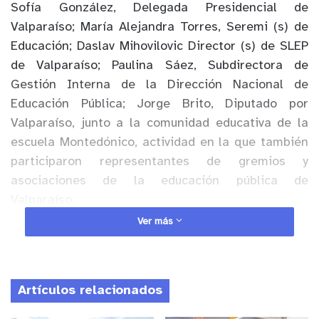
Sofía González, Delegada Presidencial de
Valparaíso; María Alejandra Torres, Seremi (s) de
Educación; Daslav Mihovilovic Director (s) de SLEP
de Valparaíso; Paulina Sáez, Subdirectora de
Gestión Interna de la Dirección Nacional de
Educación Pública; Jorge Brito, Diputado por
Valparaíso, junto a la comunidad educativa de la
escuela Montedónico, actividad en la que también
participaron representantes de gremios y
asociaciones de la educación pública de
Valparaíso.
Ver más
Durante la ceremonia de inauguración, se
presentaron la escuela de Samba de Valparaíso,
Jesús Arancibia, Presidente del Centro de
Artículos relacionados
Estudiantes y Karla Rojas, presidenta del Centro
General de Padres, Madres y Apoderados, quienes