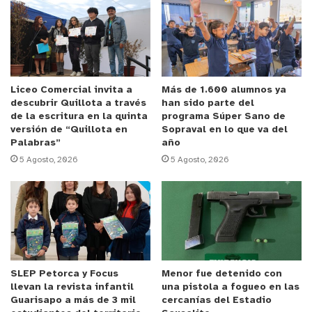
estaban felices con sus nuevas instalaciones.
Anuncio Patrocinado
Tras la ceremonia, la Delegada Presidencial
Regional de Valparaíso, Sofía González, comentó
Liceo Comercial invita a
Más de 1.600 alumnos ya
descubrir Quillota a través
han sido parte del
que “
en la región de Valparaíso, desde el año 2022
de la escritura en la quinta
programa Súper Sano de
al 2024, ya han sido 80 los proyectos en distintos
versión de “Quillota en
Sopraval en lo que va del
Palabras”
año
establecimientos, con una inversión de más de
5 Agosto, 2026
5 Agosto, 2026
$21.000 millones, que tienen como principal
objetivo el poder estrechar esta deuda que tiene el
Estado con la educación pública. En particular, la
escuela de Montedónico es muy importante a
propósito de ser un sector que ha sido
permanentemente estigmatizado en materia de
SLEP Petorca y Focus
Menor fue detenido con
seguridad y la ausencia del Estado, lo que nos llevó a
llevan la revista infantil
una pistola a fogueo en las
tomar una serie de acciones, entre ellas, que
Guarisapo a más de 3 mil
cercanías del Estadio