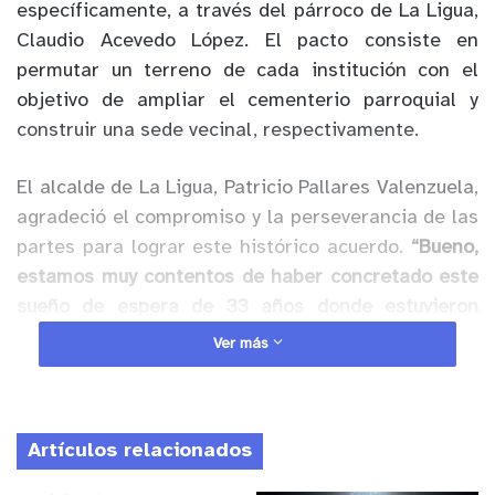
específicamente, a través del párroco de La Ligua,
Claudio Acevedo López. El pacto consiste en
permutar un terreno de cada institución con el
objetivo de ampliar el cementerio parroquial y
construir una sede vecinal, respectivamente.
El alcalde de La Ligua, Patricio Pallares Valenzuela,
agradeció el compromiso y la perseverancia de las
partes para lograr este histórico acuerdo.
“Bueno,
estamos muy contentos de haber concretado este
sueño de espera de 33 años donde estuvieron
esperando justamente los vecinos y vecinas que
Ver más
pudiera concretarse un terreno para su sede. Hoy
van a tener su sede, hay un espacio que ya se está
concretando. Estamos del año pasado trabajando
Artículos relacionados
en esto y por lo menos hoy ya se concreta.
Agradecer la buena disposición que han tenido los