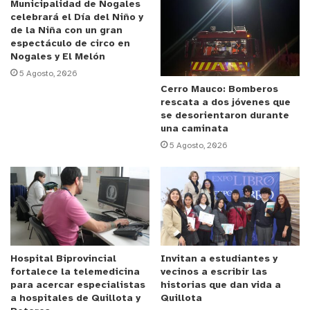
Municipalidad de Nogales
vecinos y vecinas, especialmente, la directiva.
celebrará el Día del Niño y
Agradecer al padre Claudio porque nos ha ayudado
de la Niña con un gran
espectáculo de circo en
bastante”.
Nogales y El Melón
5 Agosto, 2026
Anuncio Patrocinado
Cerro Mauco: Bomberos
rescata a dos jóvenes que
Asimismo, la autoridad comunal, indicó que ahora
se desorientaron durante
“vamos por la segunda patita después de
una caminata
concretarlo con todos los documentos. Y ver la
5 Agosto, 2026
posibilidad de implementar una sede para que
quede definitivo para el sector de Gabriela
Mistral”.
En tanto, el párroco de La Ligua, Claudio Acevedo
López, relató cómo se gestó este acuerdo.
“En
Hospital Biprovincial
Invitan a estudiantes y
fortalece la telemedicina
vecinos a escribir las
conversaciones con el obispo, con el consejo de
para acercar especialistas
historias que dan vida a
asuntos económicos del obispado y también la
a hospitales de Quillota y
Quillota