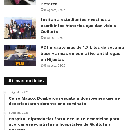
le agradezco a él y a su equipo”.
Petorca
5 Agosto, 2026
Finalmente, el Presidente de la Junta de Vecinos
Invitan a estudiantes y vecinos a
escribir las historias que dan vida a
Gabriela Mistral, José Tapia, agradeció el trabajo
Quillota
mancomunado entre todas las instituciones.
“En
5 Agosto, 2026
primer lugar darle gracias a dios por habernos
PDI incautó más de 1,7 kilos de cocaína
permitido vivir este momento donde realmente
base y armas en operativo antidrogas
aunamos voluntades, especialmente, de la primera
en Hijuelas
autoridad comunal, don Patricio Pallares, el padre
5 Agosto, 2026
que representa a la Iglesia Diocesana, y nosotros
Ultimas noticias
que formamos la tercera patita como junta de
vecinos. Agradecido por este gran acuerdo donde
5 Agosto, 2026
ya se vislumbra a corto plazo el traspaso oficial de
Cerro Mauco: Bomberos rescata a dos jóvenes que se
desorientaron durante una caminata
una parte del terreno donde está ubicada la capilla
Alberto Hurtado, para que nosotros por fin
5 Agosto, 2026
Hospital Biprovincial fortalece la telemedicina para
tengamos la anhelada sede para nuestra junta de
acercar especialistas a hospitales de Quillota y
vecinos del sector alto”.