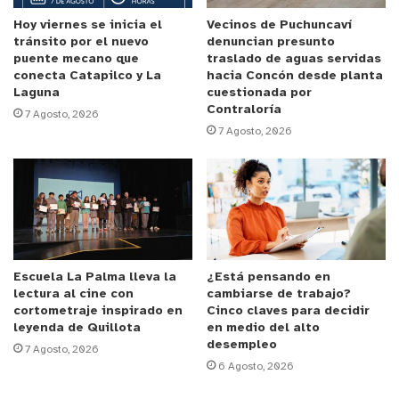
ciudadano chileno que registró una orden de
detención pendiente”.
Hoy viernes se inicia el
Vecinos de Puchuncaví
tránsito por el nuevo
denuncian presunto
puente mecano que
traslado de aguas servidas
Finalmente, la PDI informó que se controlaron un
conecta Catapilco y La
hacia Concón desde planta
Laguna
cuestionada por
total de 75 personas, 22 de ellos chilenos y 53
Contraloría
7 Agosto, 2026
extranjeros, provenientes de Venezuela, Colombia
7 Agosto, 2026
Ecuador Argentina Haití y Brasil.
Escuela La Palma lleva la
¿Está pensando en
lectura al cine con
cambiarse de trabajo?
cortometraje inspirado en
Cinco claves para decidir
leyenda de Quillota
en medio del alto
desempleo
7 Agosto, 2026
6 Agosto, 2026