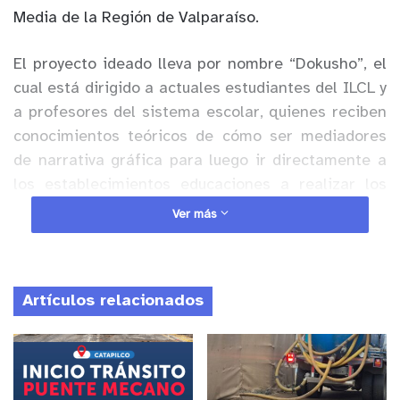
Media de la Región de Valparaíso.
El proyecto ideado lleva por nombre “Dokusho”, el
cual está dirigido a actuales estudiantes del ILCL y
a profesores del sistema escolar, quienes reciben
conocimientos teóricos de cómo ser mediadores
de narrativa gráfica para luego ir directamente a
los establecimientos educaciones a realizar los
clubes de lectura.
Ver más
Anuncio Patrocinado
La narrativa gráfica es un género narrativo basado
Artículos relacionados
en la composición visual para construir una
estructura narrativa con el uso de secuencia de
imágenes y textos para contar una historia.