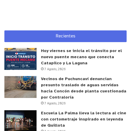
“Profesores llevarán este conocimiento a las aulas
de colegios mediante los clubes de lectura que, de
seguro, fomentarán también el gusto lector que
tanto buscamos generar en jóvenes”, sostuvo.
Recientes
Por su parte, Annarella Rosati, una de las
participantes del proyecto, destacó la posibilidad
Hoy viernes se inicia el tránsito por el
nuevo puente mecano que conecta
de conocer otras perspectivas sobre cómo acercar
Catapilco y La Laguna
la narrativa gráfica a los estudiantes como
7 Agosto, 2026
docentes. “Este tema me interesa mucho, no solo
Vecinos de Puchuncaví denuncian
como investigadora de la novela gráfica, sino
presunto traslado de aguas servidas
también como futura profesora”, concluyó.
hacia Concón desde planta cuestionada
por Contraloría
7 Agosto, 2026
Escuela La Palma lleva la lectura al cine
con cortometraje inspirado en leyenda
de Quillota