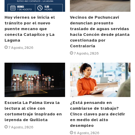
La académica y directora del proyecto, Carolina
González, señaló que “esta iniciativa contribuye al
fortalecimiento de nuestra vinculación con el
Hoy viernes se inicia el
Vecinos de Puchuncaví
tránsito por el nuevo
denuncian presunto
medio, ya que acudimos directamente a los
puente mecano que
traslado de aguas servidas
colegios para entregar esta propuesta formativa,
conecta Catapilco y La
hacia Concón desde planta
Laguna
cuestionada por
en donde estudiantes de Educación Media tendrán
Contraloría
7 Agosto, 2026
la posibilidad de leer obras narrativas
7 Agosto, 2026
acompañados por alguno de los mediadores que se
están formando en nuestras aulas “.
Valentina Calderón, tallerista y Alumni del ILCL,
sostuvo que fue un honor el generar un espacio en
donde se formaron mediadores provenientes de
Escuela La Palma lleva la
¿Está pensando en
distintos rubros. “Esta instancia abrió un diálogo
lectura al cine con
cambiarse de trabajo?
enriquecedor desde distintas perspectivas y
cortometraje inspirado en
Cinco claves para decidir
leyenda de Quillota
en medio del alto
experiencias lectoras”, agregó.
desempleo
7 Agosto, 2026
6 Agosto, 2026