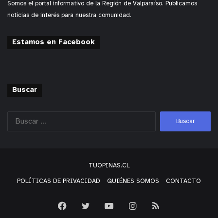
Somos el portal informativo de la Región de Valparaíso. Publicamos
noticias de interés para nuestra comunidad.
Estamos en Facebook
Buscar
Postularon 183 iniciativas provenientes de las comunas
TUOPINAS.CL
de Quintero y Puchuncaví.
POLÍTICAS DE PRIVACIDAD
QUIÉNES SOMOS
CONTACTO
Los proyectos seleccionados cumplían con los criterios
técnicos de selección establecidos en las bases de la
convocatoria.