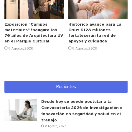
Exposición “Campos
Histórico avance para La
materiales” inaugura los
Cruz: $128 millones
70 años de Arquitectura UV
fortalecerán la red de
La entrega oficial del financiamiento para concretar esta iniciativa, fue
en el Parque Cultural
apoyos y cuidados
el 23 de septiembre en una simbólica ceremonia que se realizó junto a
9 Agosto, 2026
9 Agosto, 2026
la organización de vecinos.
Mantas para donar a hogar Pequeño Cottolengo
El proyecto de la Agrupación Entre Telar y Crochet
Recientes
–conformada por 19 mujeres adultas mayores–
consiste en donar mantas al hogar de acogida
Desde hoy se puede postular a la
Pequeño Cottolengo.
Convocatoria 2026 de investigación e
innovación en seguridad y salud en el
Para su confección, la organización social recibió
trabajo
65 kg de lanas, compradas a una emprendedora
9 Agosto, 2026