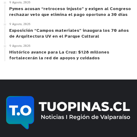
9 Agosto, 2026
Pymes acusan “retroceso injusto” y exigen al Congreso
Nueva indumentaria deportiva para el Club
rechazar veto que elimina el pago oportuno a 30 días
Deportivo La Chacota
9 Agosto, 2026
Exposición “Campos materiales” inaugura los 70 años
60 miembros del club, conformado por niños de
de Arquitectura UV en el Parque Cultural
entre 8 y 16 años apasionados por la actividad
9 Agosto, 2026
física, recibirán nuevos pantalones, poleras y
Histórico avance para La Cruz: $128 millones
fortalecerán la red de apoyos y cuidados
chaquetas que los acompañarán en sus próximos
desafíos en la cancha.
“Nuestro objetivo es crear comunidad y que los
niños se sientan parte de esta organización. Por
eso, ser ganadores del Fondo ha sido muy
importante para nosotros, porque esta nueva
indumentaria nos da esa identidad que
buscábamos”, afirmó José González, presidente
del Club Deportivo La Chocota.