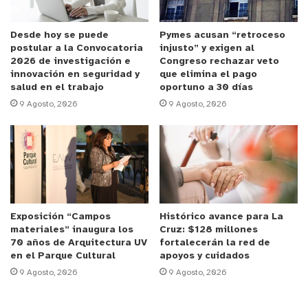
y la vida saludable. Estamos felices de contribuir
nuevamente con la comuna de La Ligua con esta
Desde hoy se puede
Pymes acusan “retroceso
postular a la Convocatoria
injusto” y exigen al
actividad”
. Jaime Kopaitic, jefe de Comunidades de
2026 de investigación e
Congreso rechazar veto
Sopraval.
innovación en seguridad y
que elimina el pago
salud en el trabajo
oportuno a 30 días
9 Agosto, 2026
9 Agosto, 2026
La tercera y última fecha de las Corridas
Familiares Sopraval de este año se llevará a cabo
el 1 de diciembre en la comuna de Nogales,
localidad de El Melón. Las inscripciones se
encuentran disponibles en el sitio web
www.muninogales.cl
hasta el 29 de noviembre.
Exposición “Campos
Histórico avance para La
materiales” inaugura los
Cruz: $128 millones
70 años de Arquitectura UV
fortalecerán la red de
en el Parque Cultural
apoyos y cuidados
9 Agosto, 2026
9 Agosto, 2026