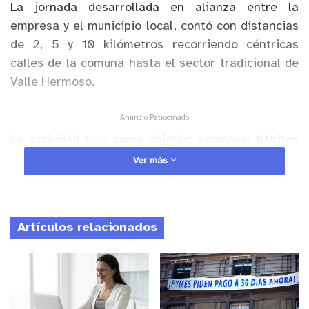
La jornada desarrollada en alianza entre la
empresa y el municipio local, contó con distancias
de 2, 5 y 10 kilómetros recorriendo céntricas
calles de la comuna hasta el sector tradicional de
Valle Hermoso.
Anuncio Patrocinado
La actividad tuvo como objetivo promover hábitos
de vida saludable y generar un espacio de
Ver más
recreación familiar en torno al deporte y la
realización de actividad física como promotor de
una mejor calidad de vida.
Artículos relacionados
“Fuimos testigos de los resultados, gran
participación y convocatoria que tuvo la Corrida
Sopraval en La Ligua y quedamos muy contentos
con la participación de muchos amantes del deporte