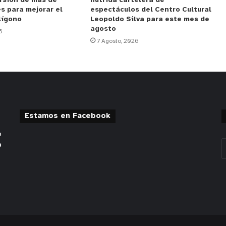
rsión de más de
nutrida cartelera de
s para mejorar el
espectáculos del Centro Cultural
lígono
Leopoldo Silva para este mes de
agosto
6
7 Agosto, 2026
Estamos en Facebook