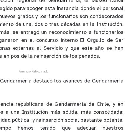
ección regional de Gendarmería, el Museo Naval
legido para acoger esta instancia donde el personal
nuevos grados y los funcionarios son condecorados
iento de una, dos o tres décadas en la Institución.
emás, se entregó un reconocimiento a funcionarios
 ganaron en el concurso interno El Orgullo de Ser
onas externas al Servicio y que este año se han
s en pos de la reinserción de los penados.
Anuncio Patrocinado
de Gendarmería destacó los avances de Gendarmería
encia republicana de Gendarmería de Chile, y en
os a una Institución más sólida, más consolidada;
idad pública y reinserción social bastante potente.
empo hemos tenido que adecuar nuestros