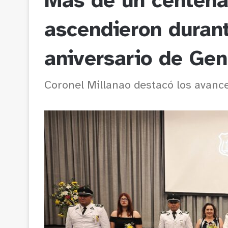
Más de un centen
ascendieron duran
aniversario de Ge
Coronel Millanao destacó los avances