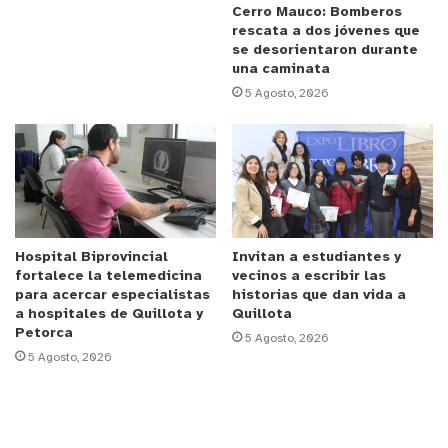
Cerro Mauco: Bomberos
rescata a dos jóvenes que
Anuncio Patrocinado
se desorientaron durante
¿Y el invierno?
una caminata
5 Agosto, 2026
Raúl Valenzuela detalla que el pronóstico de
precipitación y temperatura hacia el invierno 2025
es más incierto. “Los modelos climáticos aún no
tienen la capacidad de hacer proyecciones con una
precisión suficiente. Sin embargo, se espera que
aumente la probabilidad de condiciones neutras, lo
Hospital Biprovincial
Invitan a estudiantes y
fortalece la telemedicina
vecinos a escribir las
que debería traer precipitación y temperatura
para acercar especialistas
historias que dan vida a
dentro de los rangos climatológicos”, señala.
a hospitales de Quillota y
Quillota
Petorca
5 Agosto, 2026
Sequía
5 Agosto, 2026
Sobre la posibilidad de entrar en un nuevo ciclo de
megasequía, de la mano del fenómeno de La Niña,