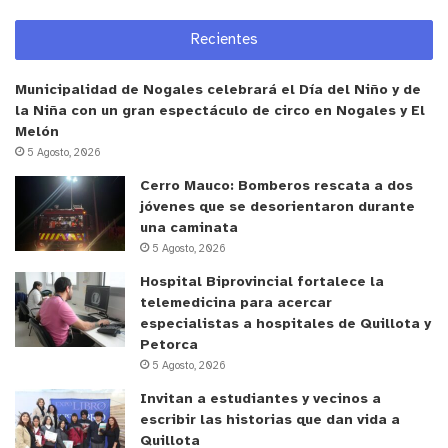
el académico aclara que no es posible asegurarlo
Recientes
hoy, ya que depende de datos de precipitación que
se observen durante una serie de años. “No
Municipalidad de Nogales celebrará el Día del Niño y de
obstante, la tendencia de una disminución de
la Niña con un gran espectáculo de circo en Nogales y El
precipitaciones hacia fines de siglo sigue
Melón
apareciendo en las proyecciones climáticas. La
5 Agosto, 2026
megasequía fue -al menos hasta el año 2022- un
Cerro Mauco: Bomberos rescata a dos
patrón extraordinario que no necesariamente está
jóvenes que se desorientaron durante
una caminata
asociado al patrón de largo plazo que está
5 Agosto, 2026
vinculado al cambio climático antropogénico”.
Hospital Biprovincial fortalece la
telemedicina para acercar
y tú, ¿qué opinas?
especialistas a hospitales de Quillota y
Petorca
5 Agosto, 2026
Invitan a estudiantes y vecinos a
escribir las historias que dan vida a
Quillota