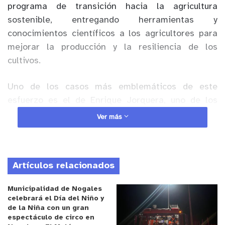
programa de transición hacia la agricultura
sostenible, entregando herramientas y
conocimientos científicos a los agricultores para
mejorar la producción y la resiliencia de los
cultivos.
Uno de los casos más emblemáticos de este
esfuerzo es el de Enrique Jorquera, uno de los
últimos productores de
tomate limachino
, una
Ver más
variedad tradicional altamente valorada por su
sabor y calidad, pero que ha sido desplazada por
cultivos más resistentes al comercio masivo.
Artículos relacionados
Jorquera ha mantenido viva esta tradición a pesar
de las dificultades climáticas y del mercado,
Municipalidad de Nogales
implementando prácticas de manejo agroecológico
celebrará el Día del Niño y
que ahora son reforzadas por el conocimiento
de la Niña con un gran
espectáculo de circo en
científico de INIA.