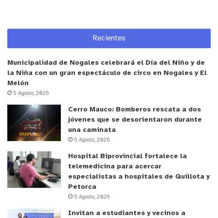
sustentable de la mano del control biológico.
“En todos los predios que hemos visitado en la
Recientes
región de Valparaíso, encontramos una gran
biodiversidad de enemigos naturales, como
Municipalidad de Nogales celebrará el Día del Niño y de
parasitoides, depredadores y entre estos los
la Niña con un gran espectáculo de circo en Nogales y El
arácnidos. Los agricultores deben conocer y
Melón
5 Agosto, 2026
valorar estos aliados naturales, ya que pueden ser
clave en la sustentabilidad de sus cultivos”, señaló
Cerro Mauco: Bomberos rescata a dos
jóvenes que se desorientaron durante
Cisternas.
una caminata
5 Agosto, 2026
Andrea Torres, investigadora transferencista del
Hospital Biprovincial fortalece la
INIA explica que “las bandas florales cumplen un
telemedicina para acercar
rol clave en la agricultura sostenible. Más allá de
especialistas a hospitales de Quillota y
la polinización, su importancia radica en ser
Petorca
5 Agosto, 2026
refugio para enemigos naturales y parasitoides
que ayudan en el control biológico de plagas.
Invitan a estudiantes y vecinos a