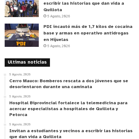
escribir las historias que dan vida a
Durante la jornada con los beneficiarios del TAS,
Quillota
enfatizamos la necesidad de elegir especies
5 Agosto, 2026
adaptadas a cada zona, especialmente en áreas
PDI incautó más de 1,7 kilos de cocaína
con déficit hídrico. Además, es fundamental
base y armas en operativo antidrogas
observar la entomofauna local para identificar qué
en Hijuelas
bandas florales funcionan mejor en cada cultivo.
5 Agosto, 2026
Este conocimiento nos permite avanzar hacia
Ultimas noticias
sistemas productivos más equilibrados y
resilientes.”
5 Agosto, 2026
Cerro Mauco: Bomberos rescata a dos jóvenes que se
desorientaron durante una caminata
Enrique Jorquera comenta que “el cambio
climático nos ha puesto a prueba como
5 Agosto, 2026
Hospital Biprovincial fortalece la telemedicina para
agricultores. Antes, las estaciones del año estaban
acercar especialistas a hospitales de Quillota y
bien marcadas, pero hoy en un solo día pasamos
Petorca
por las cuatro estaciones. Las bajas temperaturas
5 Agosto, 2026
en la mañana y el intenso calor en la tarde afectan
Invitan a estudiantes y vecinos a escribir las historias
que dan vida a Quillota
la piel del tomate, causando quiebres y reduciendo