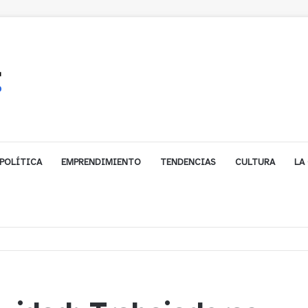
POLÍTICA
EMPRENDIMIENTO
TENDENCIAS
CULTURA
LA
e financiamiento para avanzar en la construcción del Puente Colón de Lim